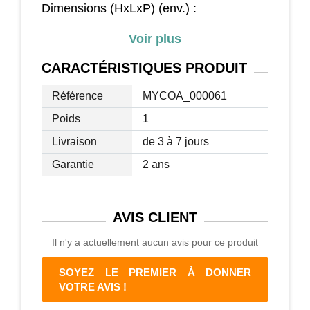
Dimensions (HxLxP) (env.) :
hauteur : 110 - 120 cm
Voir plus
largeur : 73 cm
profondeur : 72 cm
CARACTÉRISTIQUES
PRODUIT
Hauteur d'assise : 50 - 60 cm
Largeur d'assise : 55 cm
Référence
MYCOA_000061
Profondeur d'assise : 46 cm
Poids
1
Hauteur du dossier (mesurée à partir de
Livraison
de 3 à 7 jours
l'assise) : 62 cm
Hauteur des accoudoirs (mesurée à
Garantie
2 ans
partir de l'assise) : 20 cm
Épaisseur du rembourrage de l'assise :
11 cm
AVIS
CLIENT
Épaisseur du rembourrage des
Il n'y a actuellement aucun avis pour ce produit
accoudoirs : 4 cm
Pied : Ø 73 cm
SOYEZ LE PREMIER À DONNER
VOTRE AVIS !
Matériaux :