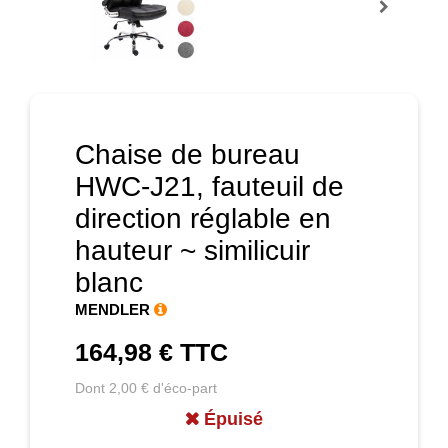
Prochain
Chaise de bureau
HWC-J21, fauteuil de
direction réglable en
hauteur ~ similicuir
blanc
MENDLER
164,98 €
TTC
Dont 2,00 € d'éco-part
Épuisé