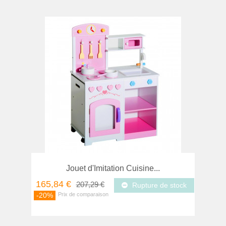
Jouet d'Imitation Cuisine...
165,84 €
207,29 €
Rupture de stock
-20%