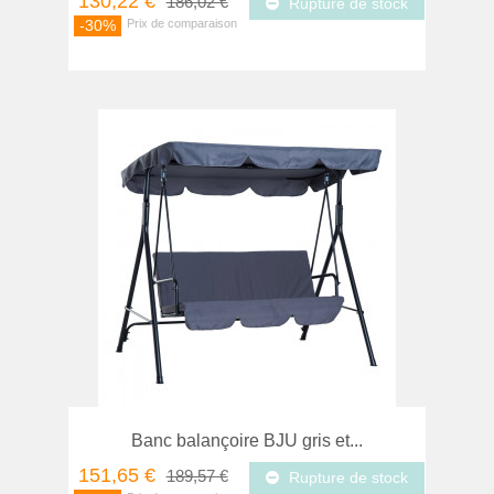
130,22 €
186,02 €
Rupture de stock
-30%
Banc balançoire BJU gris et...
151,65 €
189,57 €
Rupture de stock