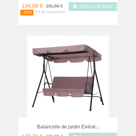
134,09 €
191,56 €
Rupture de stock
-30%
Balancelle de jardin Eiréné...