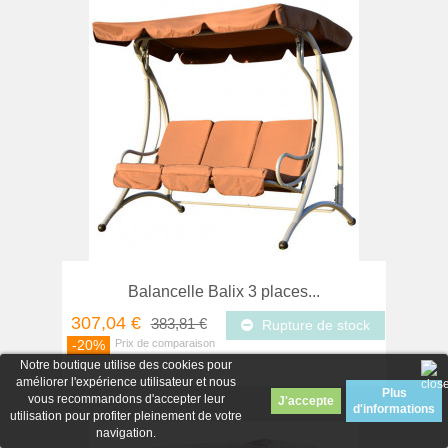
Balancelle Balix 3 places...
307,04 €
383,81 €
Rupture de stock
-20%
Notre boutique utilise des cookies pour
améliorer l'expérience utilisateur et nous
Plus
vous recommandons d'accepter leur
d'informations
utilisation pour profiter pleinement de votre
navigation.