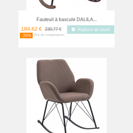
Fauteuil à bascule DALILA...
184,62 €
230,77 €
Rupture de stock
-20%