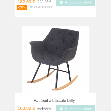
182,60 €
228,25 €
Rupture de stock
-20%
Fauteuil à bascule Billy...
160,80 €
201,00 €
Rupture de stock