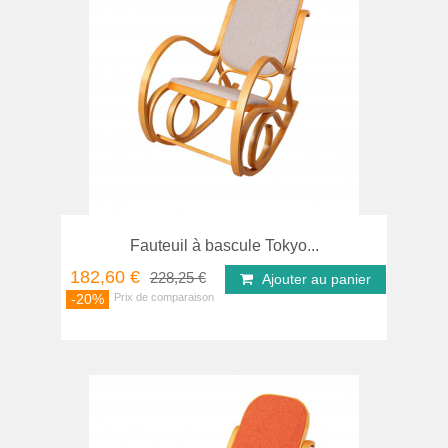
Fauteuil à bascule Tokyo...
182,60 €
228,25 €
Ajouter au panier
-20%