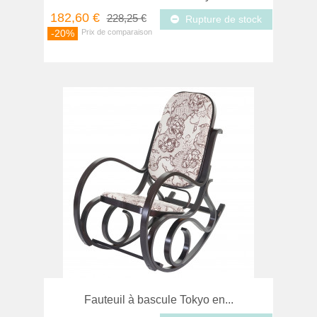
182,60 €
228,25 €
Rupture de stock
-20%
Fauteuil à bascule Tokyo en...