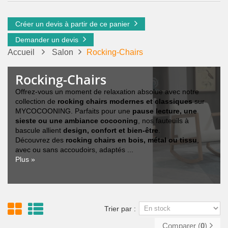
Créer un devis à partir de ce panier
Demander un devis
Accueil
Salon
Rocking-Chairs
Rocking-Chairs
Offrez-vous un moment de relaxation absolue avec notre
collection de
rocking chairs modernes et classiques
sur
MYCOCOONING. Parfaits pour une
pause lecture, une
sieste ou une ambiance cocooning
, nos fauteuils à
bascule allient
design, confort et bien-être
.
Découvrez des
rocking chairs en bois, métal ou tissu
,
avec ou sans accoudoirs, adaptés ...
Plus »
Trier par :
Comparer (
0
)