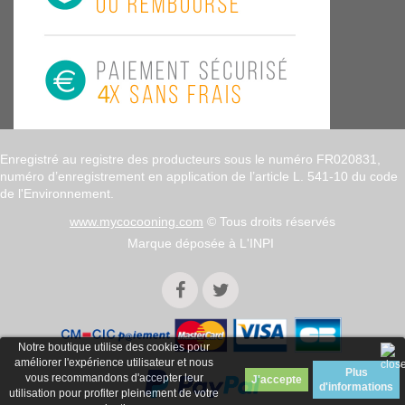
Enregistré au registre des producteurs sous le numéro FR020831,
numéro d’enregistrement en application de l’article L. 541-10 du code
de l'Environnement.
www.mycocooning.com
© Tous droits réservés
Marque déposée à L'INPI
Notre boutique utilise des cookies pour
améliorer l'expérience utilisateur et nous
Plus
vous recommandons d'accepter leur
d'informations
utilisation pour profiter pleinement de votre