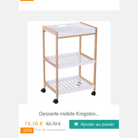
Desserte mobile Kingston...
74,16 €
92,70 €
Ajouter au panier
-20%