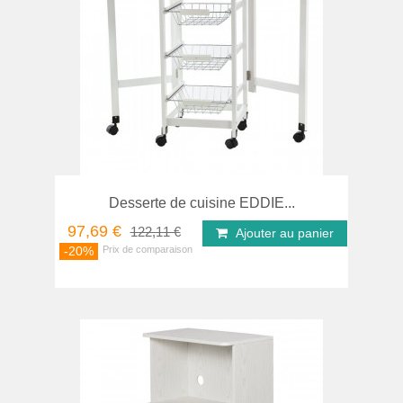
Desserte de cuisine EDDIE...
97,69 €
122,11 €
Ajouter au panier
-20%