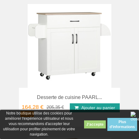
Desserte de cuisine PAARL...
164,28 €
205,35 €
Ajouter au panier
Notre boutique utilise des cookies pour
-20%
améliorer l'expérience utilisateur et nous
Plus
vous recommandons d'accepter leur
d'informations
utilisation pour profiter pleinement de votre
navigation.