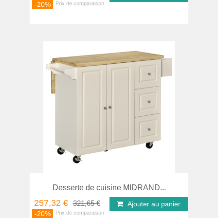
-20%
Desserte de cuisine MIDRAND...
257,32 €
321,65 €
Ajouter au panier
-20%