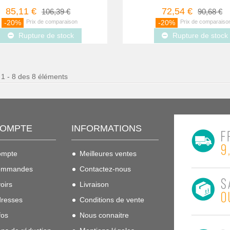
85,11 €
72,54 €
106,39 €
90,68 €
-20%
-20%
Rupture de stock
Rupture de stock
 1 - 8 des 8 éléments
COMPTE
INFORMATIONS
ompte
Meilleures ventes
ommandes
Contactez-nous
oirs
Livraison
resses
Conditions de vente
fos
Nous connaitre