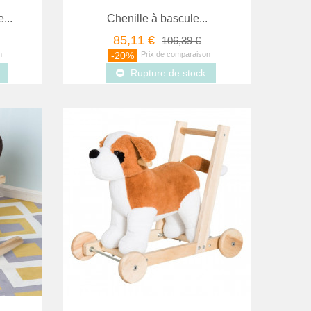
...
Chenille à bascule...
85,11 €
106,39 €
-20%
Rupture de stock
comparer
Aperçu
Aper