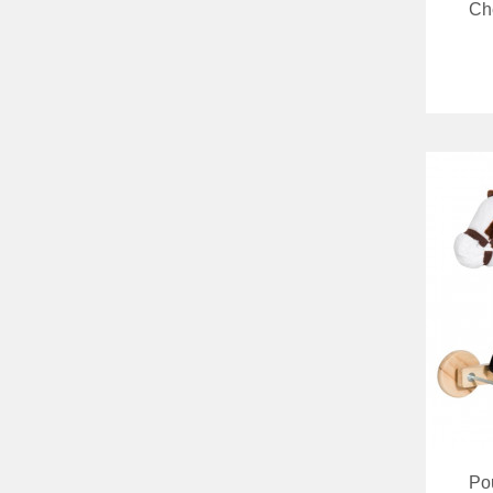
Che
Favori
comparer
Pou