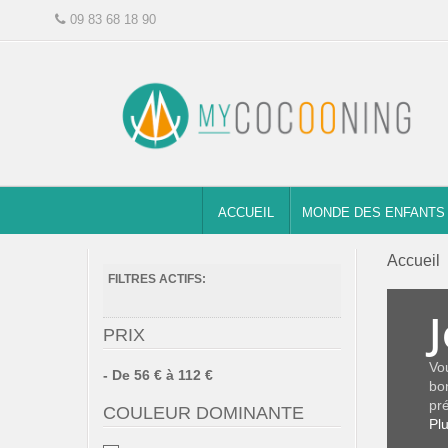
09 83 68 18 90
ACCUEIL
MONDE DES ENFANTS
Accueil
FILTRES ACTIFS:
PRIX
Vo
- De 56 € à 112 €
bo
pré
COULEUR DOMINANTE
Pl