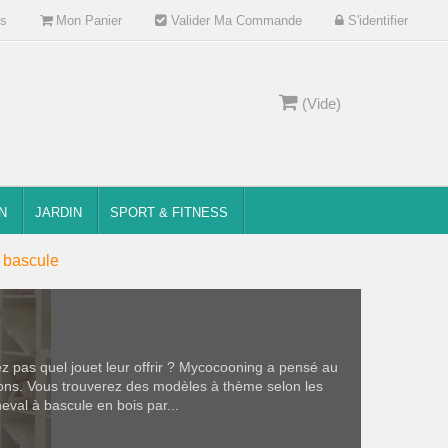
s
Mon Panier
Valider Ma Commande
S'identifier
(Vide)
N
JARDIN
SPORT & FITNESS
 bascule
z pas quel jouet leur offrir ? Mycocooning a pensé au
nons. Vous trouverez des modèles à thème selon les
eval à bascule en bois par...