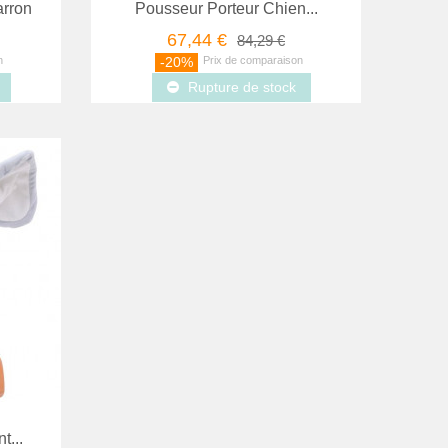
arron
Pousseur Porteur Chien...
67,44 €
84,29 €
-20%
Rupture de stock
Aperçu
t...