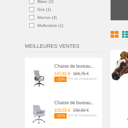
Blanc
(2)
Gris
(1)
Marron
(4)
Multicolore
(1)
MEILLEURES VENTES
Chaise de bureau...
147,81 €
184,76 €
-20%
Chaise de bureau...
109,55 €
156,50 €
-30%
Favori
comparer