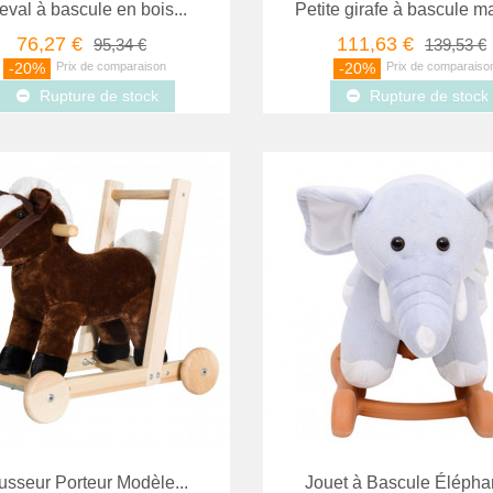
val à bascule en bois...
Petite girafe à bascule m
76,27 €
111,63 €
95,34 €
139,53 €
-20%
-20%
Rupture de stock
Rupture de stock
Favori
comparer
Aperçu
sseur Porteur Modèle...
Jouet à Bascule Éléphan