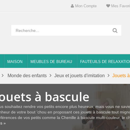
Mon Compte
Mes Favori
MAISON
MEUBLES DE BUREAU
FAUTEUILS DE RELAXATIO
Monde des enfants
Jeux et jouets d'imitation
Jouets à
Jouets à bascule
us souhaitez rendre vos petits encore plus heureux, mais vous ne savie
nheur de votre bout ’chou en proposant ces jouets à bascule tout mig
férences de vos petits comme la Chenille à bascule multi-couleur, le ch
us »