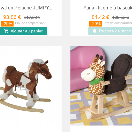
val en Peluche JUMPY...
Yuna - licorne à bascule
93,86 €
84,42 €
117,33 €
105,52 €
-20%
-20%
Ajouter au panier
Rupture de stock
Favori
comparer
Aperçu
Favori