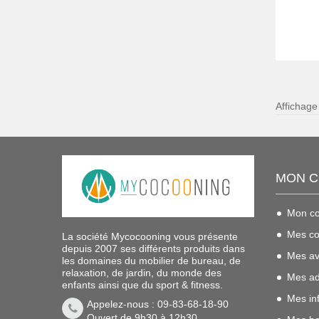
Affichage
MON 
Mon c
Mes c
La société Mycocooning vous présente
depuis 2007 ses différents produits dans
Mes av
les domaines du mobilier de bureau, de
relaxation, de jardin, du monde des
Mes ad
enfants ainsi que du sport & fitness.
Mes in
Appelez-nous : 09-83-68-18-90
Ouvert de 9h30 à 12h30