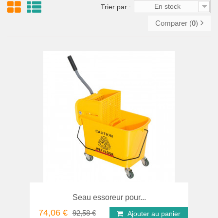
En stock
Trier par :
Comparer (
0
)
Seau essoreur pour...
74,06 €
92,58 €
Ajouter au panier