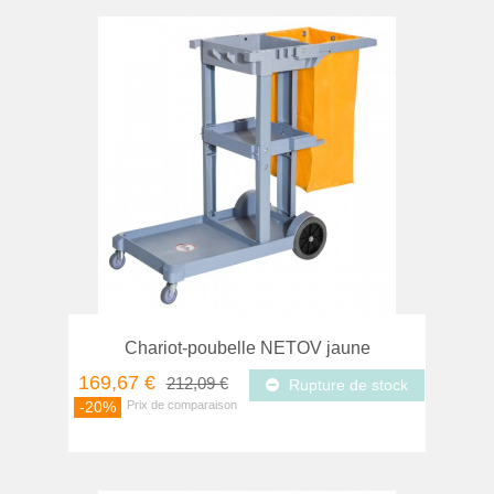
Chariot-poubelle NETOV jaune
169,67 €
212,09 €
Rupture de stock
-20%