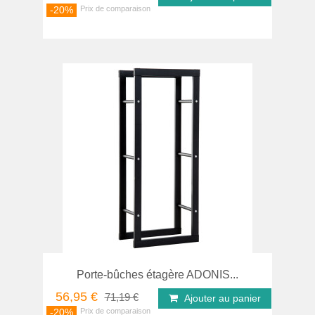
-20%
Porte-bûches étagère ADONIS...
56,95 €
71,19 €
Ajouter au panier
-20%