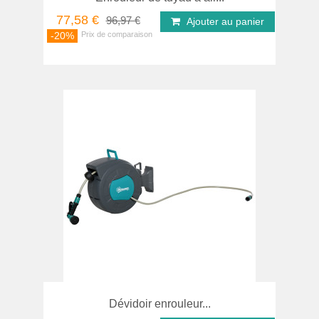
77,58 €
96,97 €
Ajouter au panier
-20%
Dévidoir enrouleur...