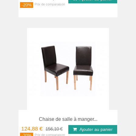
-20%
Chaise de salle à manger...
124,88 €
156,10 €
Ajouter au panier
-20%