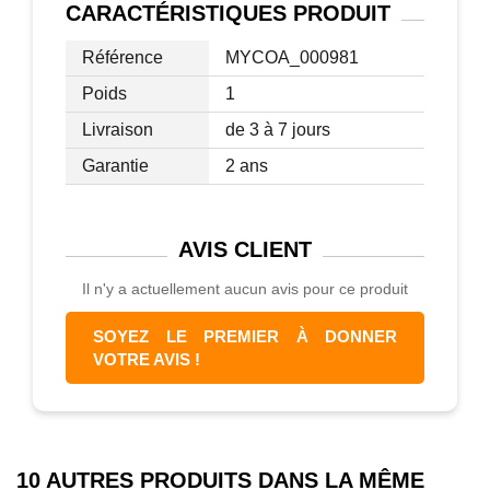
vrai accroche-regard.
CARACTÉRISTIQUES
PRODUIT
Dimensions (HxLxP, env.):
Référence
MYCOA_000981
Total : 93x56x56 cm
Poids
1
Hauteur de l' assise : 47 cm
Livraison
de 3 à 7 jours
Largeur de l' assise : 50 cm
Profondeur de l' assise : 43 cm
Garantie
2 ans
Hauteur du dossier : 50 cm
Hauteur des accoudoirs : 24 cm
Largeur des accoudoirs : 4 cm
AVIS
CLIENT
Ø Épaisseur du cadre tubulaire : 3 cm
Il n'y a actuellement aucun avis pour ce produit
Matériaux :
SOYEZ LE PREMIER À DONNER
Housse : PVC (100% Chlorure de
VOTRE AVIS !
polyvinyle)
Socle : acier chromé
Cette chaise de conférence est un vrai
10 AUTRES PRODUITS DANS LA MÊME