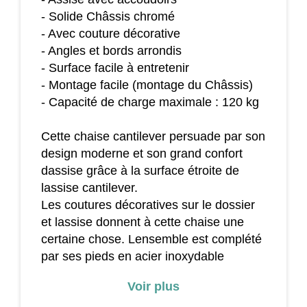
- Solide Châssis chromé
- Avec couture décorative
- Angles et bords arrondis
- Surface facile à entretenir
- Montage facile (montage du Châssis)
- Capacité de charge maximale : 120 kg
Cette chaise cantilever persuade par son
design moderne et son grand confort
dassise grâce à la surface étroite de
lassise cantilever.
Les coutures décoratives sur le dossier
et lassise donnent à cette chaise une
certaine chose. Lensemble est complété
par ses pieds en acier inoxydable
courbés qui assurent un support stable
Voir plus
et qui rendent cette chaise comme un