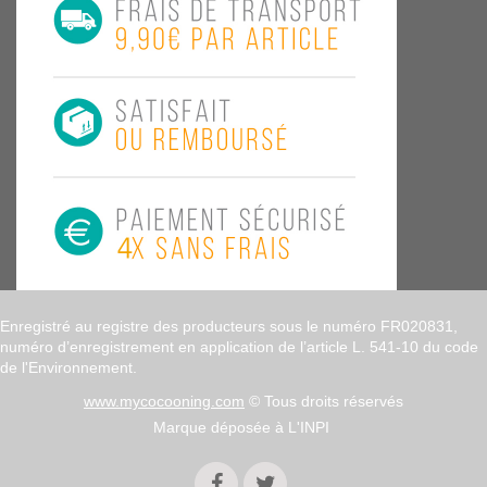
Enregistré au registre des producteurs sous le numéro FR020831,
numéro d’enregistrement en application de l’article L. 541-10 du code
de l'Environnement.
www.mycocooning.com
© Tous droits réservés
Marque déposée à L'INPI