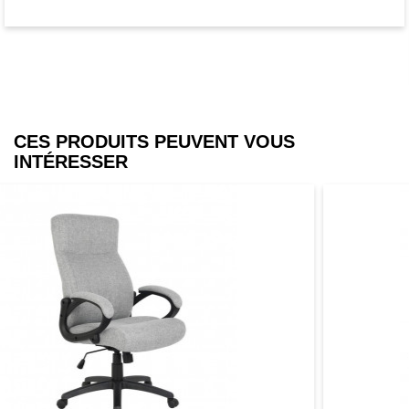
Une chaise de conférence sur laquelle
vous pouvez compter - que ce soit dans
un cabinet, dans un lieu d'attente, de
conférence ou privé. Cette chaise est
appropriée pour l'utilisation universelle et
se laisse combiner sans problèmes avec
CES PRODUITS PEUVENT VOUS
d'autres styles d'ameublement.
INTÉRESSER
Moderne, pratique et confortable - cette
chaise répondra à vos exigences.