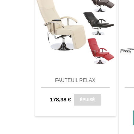
- durée d'amorçage: < 0,5 s
- explotation du flux lumineux à la fi
0,70
- nombres de cycles de fonctionnem
- taux de mercure: 0,0 mg
- efficacité énergétique: A++
- tensions d'alimentation: 230V ~ 5
- angle de radiation: 180°
comparer
Favori
comparer
a
Reality présente, comme filiale de T
qualité à bon prix. Ce plafonnier ext
FAUTEUIL RELAX
seulement une de nos meilleures vent
des commentaires client étourdissan
178,38 €
ÉPUISÉ
haut de gamme, cette lampe merveille
lumière sur votre plafond qui vous inv
Ce plafonnier absolument noble imp
élégant et son apparence extravagant
véritable accroche-regard dans votre