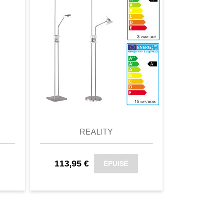
omparer
aperçu
Favori
comparer
aperçu
REALITY
113,95 €
147,36
ÉPUISÉ