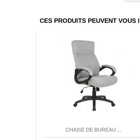
galerie ou votre bureau!
Avec la chaîne incluse qui est régla
CES PRODUITS PEUVENT VOUS 
individuellement, cette pièce magnif
où vous souhaitez savourer sa magi
Comparer
Favori
Compar
CHAISE DE BUREAU ...