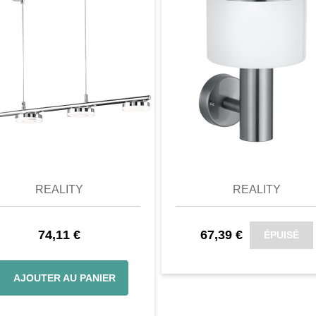
n de la durée de service:
ent: 50000
0Hz
perçu
Favori
comparer
aperçu
Favori
c
rio-Leuchten, une haute
raordinaire n'est pas
REALITY
REALITY
es, mais brille aussi par
ts! Fabriquée en acrylique
74,11 €
67,39 €
ÉPUISÉ
use fait sortir un jeu de
ite à rêver.
ressionne par son design
AJOUTER AU PANIER
e, c'est pourquoi il est un
 salon, salle à manger,