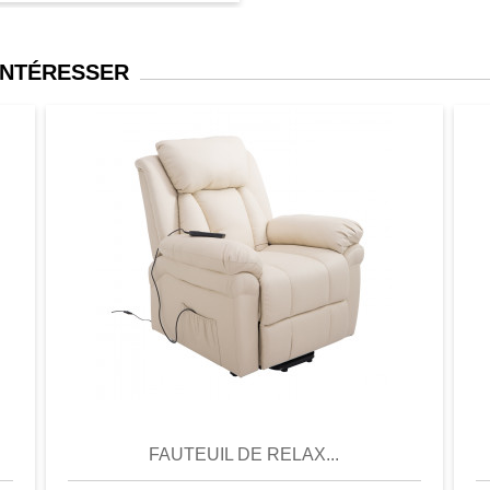
ble en hauteur
INTÉRESSER
ique trouvera sa place là
e.
er
Aperçu
Favori
Comparer
FAUTEUIL DE RELAX...