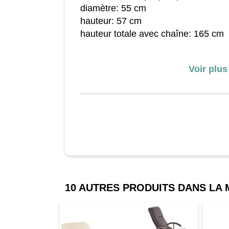
diamètre: 55 cm
hauteur: 57 cm
hauteur totale avec chaîne: 165 cm
agent lumineux:
Voir plus
5x 3W E14 flamme coup de vent
dimensions (env.):
longeur: 135 mm
Ø: 35 mm
- douille: E14
- puissance assignée: 3W
- flux lumineux: 300 lumen par agen
- température de couleur: 3000K (bl
10 AUTRES PRODUITS DANS LA
- reproduction des couleurs: >= 80
- durée de service (env.): 50000 h
- facteur de puissance électrique: > 
- sans gradation