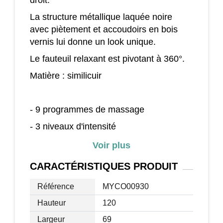
La structure métallique laquée noire
avec piètement et accoudoirs en bois
vernis lui donne un look unique.
Le fauteuil relaxant est pivotant à 360°.
Matière : similicuir
- 9 programmes de massage
- 3 niveaux d'intensité
- 7 points de massage (1 tête, 4 dos, 2
Voir plus
jambes) qui peuvent être commandés
CARACTÉRISTIQUES
PRODUIT
séparément
Référence
MYCO00930
Hauteur
120
Garniture :
Largeur
69