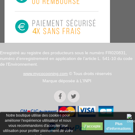
Enregistré au registre des producteurs sous le numéro FR020831,
numéro d’enregistrement en application de l’article L. 541-10 du code
de l'Environnement.
www.mycocooning.com
© Tous droits réservés
Marque déposée à L'INPI
Notre boutique utilise des cookies pour
améliorer l'expérience utilisateur et nous
Plus
vous recommandons d'accepter leur
d'informations
utilisation pour profiter pleinement de votre