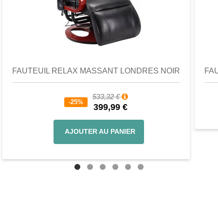
Favori
Comparer
FAUTEUIL RELAX MASSANT LONDRES NOIR
FA
533,32 €
-25%
399,99 €
AJOUTER AU PANIER