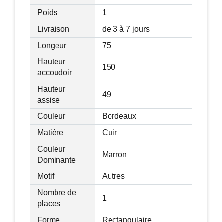
Assise en mousse polyuréthane, densité
Poids
1
3
20kg/m
Livraison
de 3 à 7 jours
Dossier en mousse polyuréthane,
Longeur
75
3
densité 22kg/m
Hauteur
150
accoudoir
Hauteur
49
assise
Dimensions :
Couleur
Bordeaux
Matière
Cuir
- Largeur : 69 cm
- Profondeur : 78/150 cm
Couleur
Marron
- Hauteur totale : 120 cm
Dominante
- Hauteur du dossier : 71 cm
Motif
Autres
- Hauteur d'assise : 49 cm (non réglable)
Nombre de
- Largeur assise : 50 cm
1
places
- Profondeur assise : 50 cm
Forme
Rectangulaire