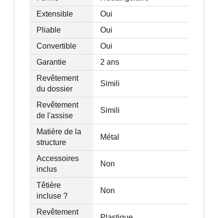
Extensible
Oui
Rotation à 360 degrés
Pliable
Oui
Inclinaison de 95° à 140°
Convertible
Oui
Poids du fauteuil : 28,4 kg
Garantie
2 ans
Poids maximum de l'utilisateur : 110 kg
Revêtement
Simili
du dossier
Revêtement
Simili
de l'assise
Matière de la
Métal
structure
Accessoires
Non
inclus
Têtière
Non
incluse ?
Revêtement
Plastique