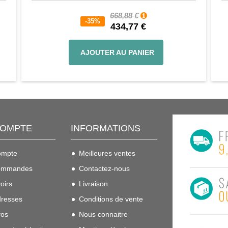
668,88 €
-35%
434,77 €
AJOUTER AU PANIER
COMPTE
INFORMATIONS
ompte
Meilleures ventes
ommandes
Contactez-nous
oirs
Livraison
resses
Conditions de vente
fos
Nous connaitre