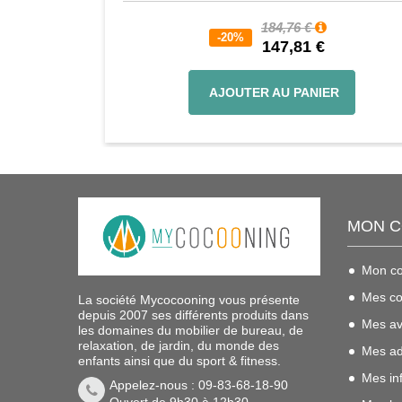
184,76 €
-20%
147,81 €
AJOUTER AU PANIER
MON 
Mon c
Mes c
La société Mycocooning vous présente
depuis 2007 ses différents produits dans
Mes av
les domaines du mobilier de bureau, de
relaxation, de jardin, du monde des
Mes ad
enfants ainsi que du sport & fitness.
Mes in
Appelez-nous : 09-83-68-18-90