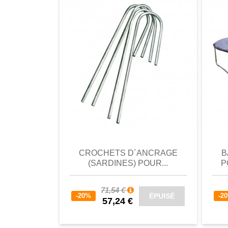
comparer
Favori
comparer
a
CROCHETS D´ANCRAGE
B
(SARDINES) POUR...
P
71,54 €
ÉPUISÉ
-20%
-2
57,24 €