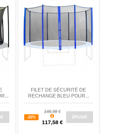
omparer
aperçu
Favori
comparer
aperçu
E
FILET DE SÉCURITÉ DE
FILET 
...
RECHANGE BLEU POUR...
RECHANG
146,98 €
109
SÉ
ÉPUISÉ
-20%
-20%
117,58 €
87