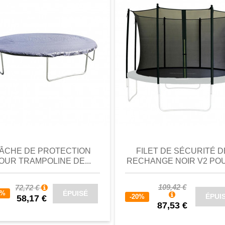
perçu
Favori
comparer
aperçu
Favori
c
ÂCHE DE PROTECTION
FILET DE SÉCURITÉ D
OUR TRAMPOLINE DE...
RECHANGE NOIR V2 POUR
109,42 €
72,72 €
ÉPUISÉ
0%
ÉPUI
-20%
58,17 €
87,53 €