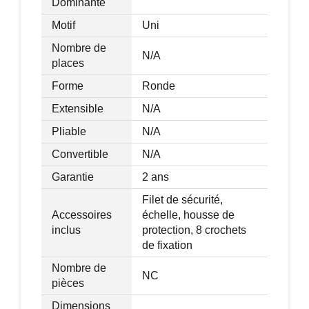
Dominante
imperméable
Motif
Uni
Pieds : 4 pieds doubles (en forme de W)
Nombre de
et 8 pieds singuliers
N/A
places
Ressorts entièrement galvanisés, 64
pièces (140mm)
Forme
Ronde
Tapis de saut en matériau de haute
Extensible
N/A
qualité PP-Mesh (Made in USA)
Pliable
N/A
Filet de sécurité en térylène, avec entrée
refermable
Convertible
N/A
8 poteaux revêtus de fibre de polyester
Garantie
2 ans
rembourrée, extra forte et imperméable
Filet de sécurité,
Accessoires
échelle, housse de
Dimensions :
inclus
protection, 8 crochets
Diamètre : env. 366 cm
de fixation
Hauteur du trampoline : env. 80 cm
Nombre de
Hauteur du filet : env. 182 cm
NC
pièces
Hauteur totale avec filet de sécurité :
Dimensions