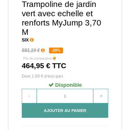
Trampoline de jardin
vert avec echelle et
renforts MyJump 3,70
M
SIX
581,19 €
-20%
Prix de comparaison
464,95 €
TTC
Dont 1,50 € d'éco-part
Disponible
-
+
AJOUTER AU PANIER