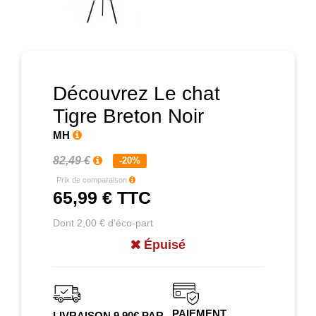
Prochain
Découvrez Le chat
Tigre Breton Noir
MH
82,49 €
-20%
Prix de comparaison
65,99 €
TTC
Dont 2,00 € d'éco-part
Épuisé
PAIEMENT
LIVRAISON 9.90€ PAR