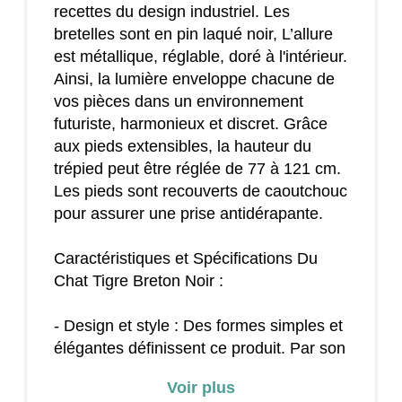
recettes du design industriel. Les
bretelles sont en pin laqué noir, L’allure
est métallique, réglable, doré à l'intérieur.
Ainsi, la lumière enveloppe chacune de
vos pièces dans un environnement
futuriste, harmonieux et discret. Grâce
aux pieds extensibles, la hauteur du
trépied peut être réglée de 77 à 121 cm.
Les pieds sont recouverts de caoutchouc
pour assurer une prise antidérapante.
Caractéristiques et Spécifications Du
Chat Tigre Breton Noir :
- Design et style : Des formes simples et
élégantes définissent ce produit. Par son
caractère industriel et très chic, il donne
Voir plus
au décor de vos espaces intérieurs une