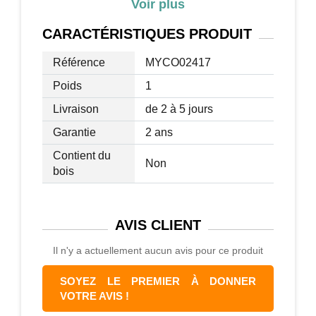
Voir plus
Les produits d'hygiène et le matériel de
soin est rangé avec discrétion
CARACTÉRISTIQUES
PRODUIT
Acier inoxydable de couleur alu
Installation facile au mur avec pré-
Référence
MYCO02417
perçages
Poids
1
Visserie de fixation incluse
Livraison
de 2 à 5 jours
Entretien facile avec nettoyant à alcool
Garantie
2 ans
Contient du
Non
bois
AVIS
CLIENT
Il n'y a actuellement aucun avis pour ce produit
SOYEZ LE PREMIER À DONNER
VOTRE AVIS !