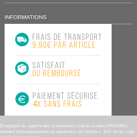
INFORMATIONS
Enregistré au registre des producteurs sous le numéro FR020831,
numéro d’enregistrement en application de l’article L. 541-10 du code