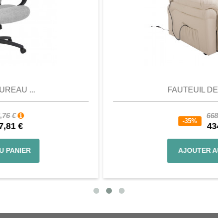
Aperçu
Favori
Comparer
FAUTEUIL DE RELAX...
668,88 €
-35%
434,77 €
AJOUTER AU PANIER