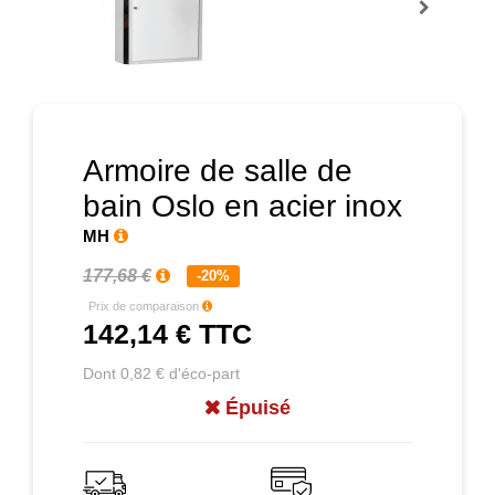
Prochain
Armoire de salle de
bain Oslo en acier inox
MH
177,68 €
-20%
Prix de comparaison
142,14 €
TTC
Dont 0,82 € d'éco-part
Épuisé