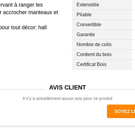
ervant à ranger les
Extensible
ur accrocher manteaux et
Pliable
Convertible
pour tout décor: hall
Garantie
es pièces closes
Nombre de colis
Contient du bois
Certificat Bois
AVIS
CLIENT
Il n'y a actuellement aucun avis pour ce produit
SOYEZ L