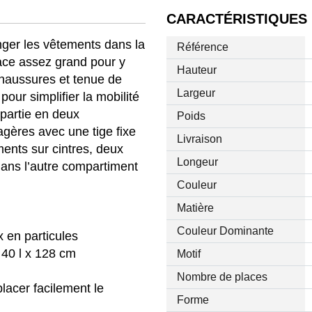
CARACTÉRISTIQUES
nger les vêtements dans la
Référence
ace assez grand pour y
Hauteur
chaussures et tenue de
Largeur
pour simplifier la mobilité
épartie en deux
Poids
agères avec une tige fixe
Livraison
ments sur cintres, deux
Longeur
dans l’autre compartiment
Couleur
Matière
Couleur Dominante
 en particules
 40 l x 128 cm
Motif
Nombre de places
lacer facilement le
Forme