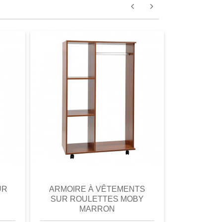
omparer
aperçu
Favori
comparer
aperçu
UR
ARMOIRE À VÊTEMENTS
ARMOIR
SUR ROULETTES MOBY
MARRON