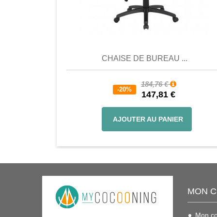
Comparer
Favori
Compar
CHAISE DE BUREAU ...
184,76 €
-20%
147,81 €
AJOUTER AU PANIER
MON 
Mon c