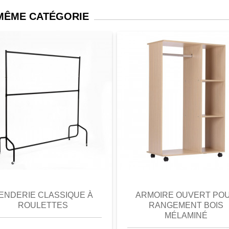
 MÊME CATÉGORIE
perçu
Favori
comparer
aperçu
Favori
c
ENDERIE CLASSIQUE À
ARMOIRE OUVERT PO
ROULETTES
RANGEMENT BOIS
MÉLAMINÉ