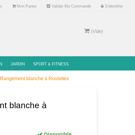
s
Mon Panier
Valider Ma Commande
S'identifier
(Vide)
N
JARDIN
SPORT & FITNESS
 Rangement blanche à Roulettes
t blanche à
Disponible