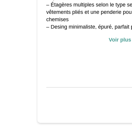
– Étagères multiples selon le type s
vêtements pliés et une penderie po
chemises
– Desing minimaliste, épuré, parfait 
d’entrée, dressing, chambre...
Voir plus
– Pratique pour le rangement dans d