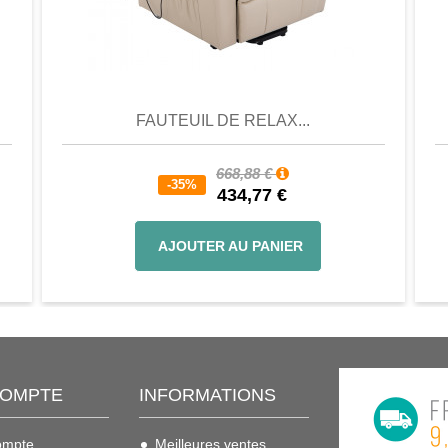
er
Aperçu
Favori
Comparer
FAUTEUIL DE RELAX...
668,88 €
-35%
434,77 €
AJOUTER AU PANIER
COMPTE
INFORMATIONS
ompte
Meilleures ventes