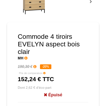
Prochain
Commode 4 tiroirs
EVELYN aspect bois
clair
MH
190,30 €
-20%
Prix de comparaison
152,24 €
TTC
Dont 2,62 € d'éco-part
Épuisé