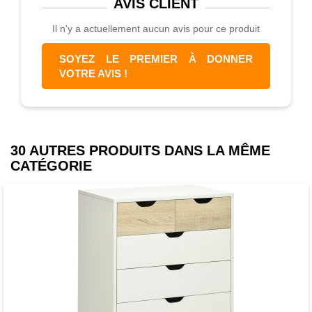
AVIS
CLIENT
- Dim. rangement interne tiroir : 72L x
Il n'y a actuellement aucun avis pour ce produit
33,7l x 10H cm
- Hauteur piètement : 13,5 cm
SOYEZ LE PREMIER À DONNER
- Charge max. recommandée totale : 30
VOTRE AVIS !
Kg (5 Kg par tiroir + 10 Kg pour le
plateau)
- Livraison effectuée en un colis
30 AUTRES PRODUITS DANS LA MÊME
CATÉGORIE