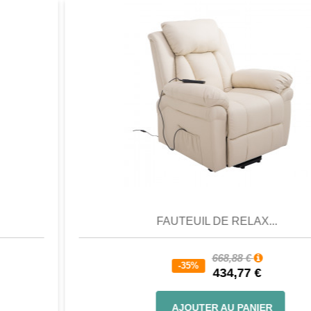
Aperçu
Favori
Comparer
FAUTEUIL DE RELAX...
668,88 €
-35%
434,77 €
AJOUTER AU PANIER