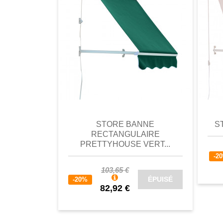
comparer
Favori
comparer
a
STORE BANNE
S
RECTANGULAIRE
PRETTYHOUSE VERT...
-2
103,65 €
ÉPUISÉ
-20%
82,92 €