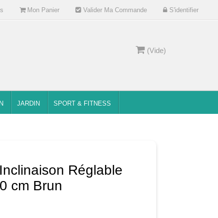
s
Mon Panier
Valider Ma Commande
S'identifier
(Vide)
N
JARDIN
SPORT & FITNESS
nclinaison Réglable
70 cm Brun