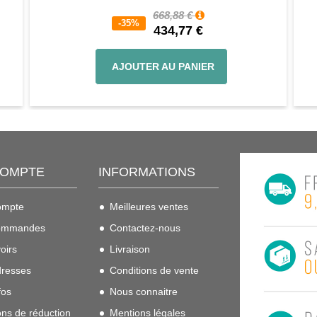
668,88 €
-35%
434,77 €
AJOUTER AU PANIER
COMPTE
INFORMATIONS
ompte
Meilleures ventes
ommandes
Contactez-nous
oirs
Livraison
resses
Conditions de vente
fos
Nous connaitre
ns de réduction
Mentions légales