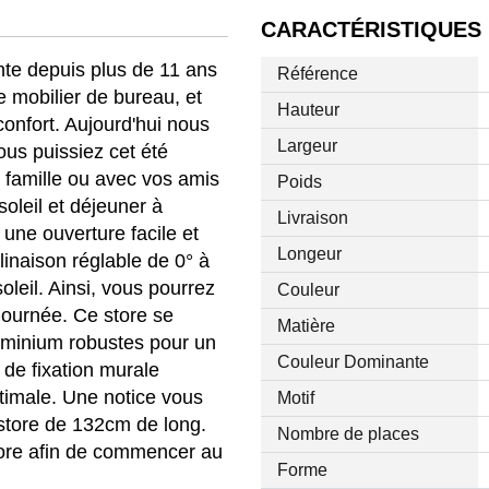
CARACTÉRISTIQUES
te depuis plus de 11 ans
Référence
 mobilier de bureau, et
Hauteur
confort. Aujourd'hui nous
Largeur
us puissiez cet été
 famille ou avec vos amis
Poids
oleil et déjeuner à
Livraison
 une ouverture facile et
Longeur
linaison réglable de 0° à
oleil. Ainsi, vous pourrez
Couleur
 journée. Ce store se
Matière
uminium robustes pour un
Couleur Dominante
de fixation murale
ptimale. Une notice vous
Motif
e store de 132cm de long.
Nombre de places
store afin de commencer au
Forme