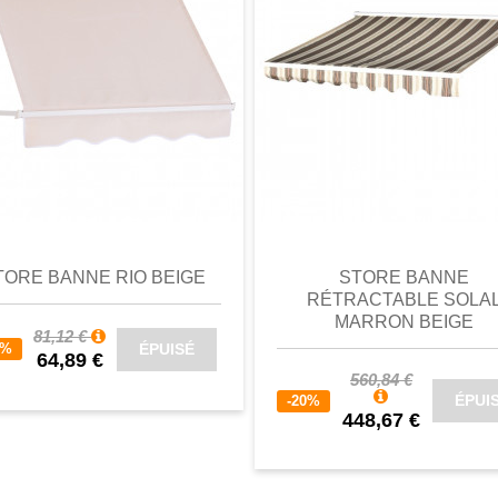
perçu
Favori
comparer
aperçu
Favori
c
TORE BANNE RIO BEIGE
STORE BANNE
RÉTRACTABLE SOLA
MARRON BEIGE
81,12 €
ÉPUISÉ
0%
64,89 €
560,84 €
ÉPUI
-20%
448,67 €