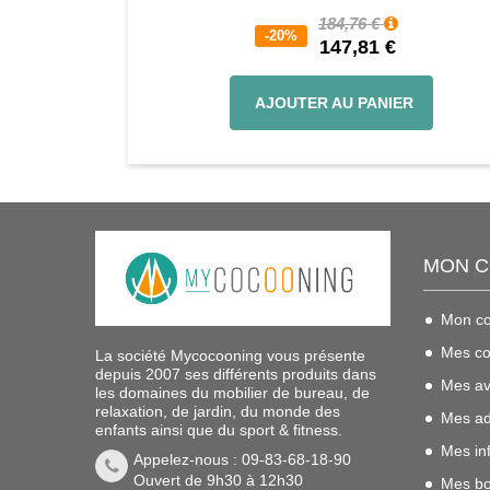
184,76 €
-20%
147,81 €
AJOUTER AU PANIER
MON 
Mon c
Mes c
La société Mycocooning vous présente
depuis 2007 ses différents produits dans
Mes av
les domaines du mobilier de bureau, de
relaxation, de jardin, du monde des
Mes ad
enfants ainsi que du sport & fitness.
Mes in
Appelez-nous : 09-83-68-18-90
Ouvert de 9h30 à 12h30
Mes bo