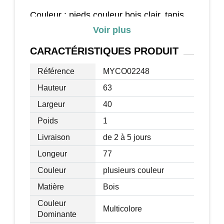
Couleur : pieds couleur bois clair, tapis
vert
Voir plus
Tranche d'âge : enfants de plus de 3 ans
CARACTÉRISTIQUES
PRODUIT
Montage : montage facile des pieds
Revêtement : revêtement en MDF
Référence
MYCO02248
imitation bois clair
Hauteur
63
Taille : taille compacte
Certifiée normes EN71-1, EN71-2 et
Largeur
40
EN71-3
Poids
1
Matériaux principaux : MDF, velours et
Livraison
de 2 à 5 jours
bois massif
Dimensions totales : 77L x 40l x 63H
Longeur
77
(cm)
Couleur
plusieurs couleur
Table certifiée normes EN71-1, EN71-2
Matière
Bois
et EN71-3
Couleur
Multicolore
Dominante