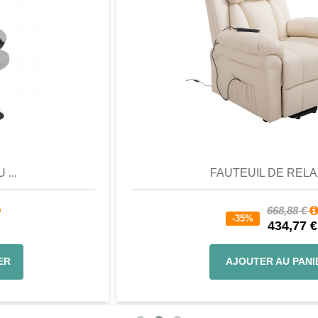
Aperçu
Favori
Comparer
FAUTEUIL DE RELAX...
668,88 €
-35%
434,77 €
AJOUTER AU PANIER