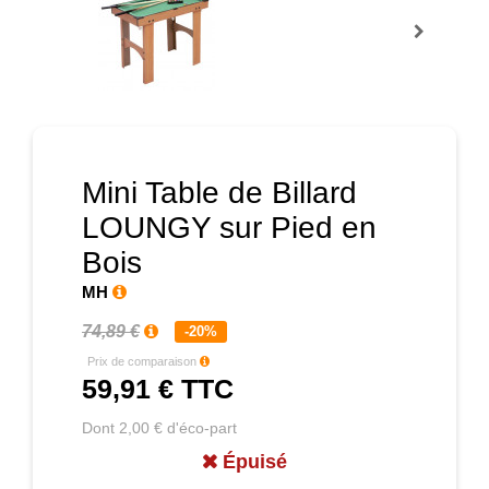
Prochain
Mini Table de Billard
LOUNGY sur Pied en
Bois
MH
74,89 €
-20%
Prix de comparaison
59,91 €
TTC
Dont 2,00 € d'éco-part
Épuisé