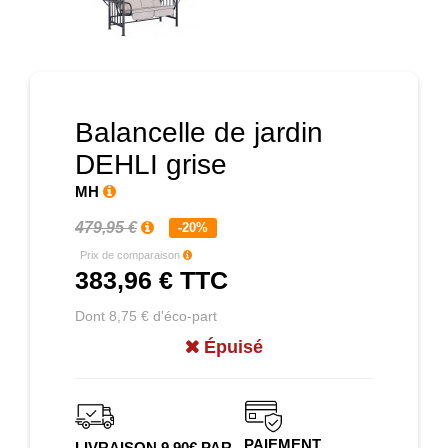
Prochain
Balancelle de jardin
DEHLI grise
MH
479,95 €
-20%
Prix de comparaison
383,96 €
TTC
Dont 8,75 € d'éco-part
Épuisé
PAIEMENT
LIVRAISON 9.90€ PAR