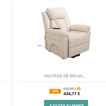
Aperçu
Favori
Comparer
FAUTEUIL DE RELAX...
668,88 €
-35%
434,77 €
AJOUTER AU PANIER