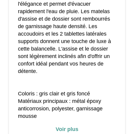
l'élégance et permet d'évacuer
rapidement l'eau de pluie. Les matelas
d'assise et de dossier sont rembourrés
de garnissage haute densité. Les
accoudoirs et les 2 tablettes latérales
supports donnent une touche de luxe à
cette balancelle. L'assise et le dossier
sont légèrement inclinés afin d'offrir un
confort idéal pendant vos heures de
détente.
Coloris : gris clair et gris foncé
Matériaux principaux : métal époxy
anticorrosion, polyester, garnissage
mousse
Dim. totales : 194L x 120l x 212H cm
Voir plus
Dim. assise : 114L x 48P x 55H cm