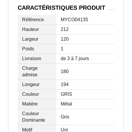
Dim. tablettes : 57L x 23,5l cm
CARACTÉRISTIQUES
PRODUIT
Épaisseur matelas : 8 cm
Hauteur du dossier : 48 cm
Référence
MYCO04135
Charge max. recommandée : 180 Kg
Hauteur
212
Livraison effectuée en 1 colis
Largeur
120
Poids
1
Livraison
de 3 à 7 jours
Charge
180
admise
Longeur
194
Couleur
GRIS
Matière
Métal
Couleur
Gris
Dominante
Motif
Uni