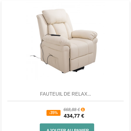
Aperçu
Favori
Comparer
FAUTEUIL DE RELAX...
668,88 €
-35%
434,77 €
AJOUTER AU PANIER