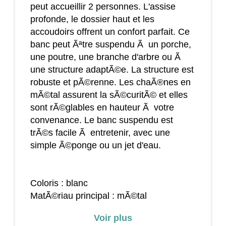
peut accueillir 2 personnes. L'assise
profonde, le dossier haut et les
accoudoirs offrent un confort parfait. Ce
banc peut Ãªtre suspendu Ã un porche,
une poutre, une branche d'arbre ou Ã
une structure adaptÃ©e. La structure est
robuste et pÃ©renne. Les chaÃ®nes en
mÃ©tal assurent la sÃ©curitÃ© et elles
sont rÃ©glables en hauteur Ã votre
convenance. Le banc suspendu est
trÃ©s facile Ã entretenir, avec une
simple Ã©ponge ou un jet d'eau.
Coloris : blanc
MatÃ©riau principal : mÃ©tal
Dim. totales : 118l x 58P x 57H cm
Voir plus
Dim. assise : 110l x 50P x 7H cm