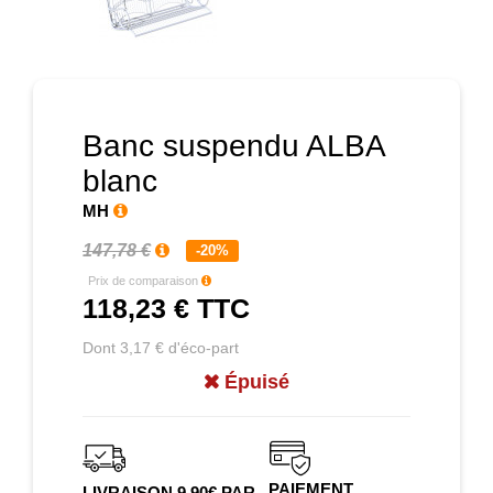
Prochain
Banc suspendu ALBA
blanc
MH
147,78 €
-20%
Prix de comparaison
118,23 €
TTC
Dont 3,17 € d'éco-part
Épuisé
PAIEMENT
LIVRAISON 9.90€ PAR