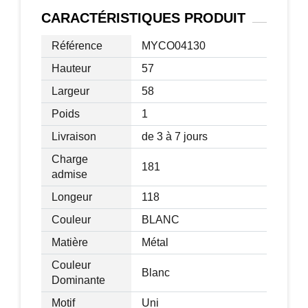
Dim. dossier : 110l x 55,5H cm
CARACTÉRISTIQUES
PRODUIT
Dim. accoudoirs : 56P x 48H cm
Longueur chaÃ®ne : 230 cm
Référence
MYCO04130
Charge max. recommandÃ©e : 181 kg
Hauteur
57
Largeur
58
Poids
1
Livraison
de 3 à 7 jours
Charge
181
admise
Longeur
118
Couleur
BLANC
Matière
Métal
Couleur
Blanc
Dominante
Motif
Uni