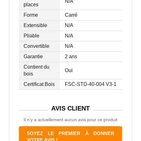
N/A
places
Forme
Carré
Extensible
N/A
Pliable
N/A
Convertible
N/A
Garantie
2 ans
Contient du
Oui
bois
Certificat Bois
FSC-STD-40-004 V3-1
AVIS
CLIENT
Il n'y a actuellement aucun avis pour ce produit
SOYEZ LE PREMIER À DONNER
VOTRE AVIS !