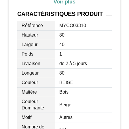
Voir plus
Charge max. recommandée : 30 Kg (au
total), 5 Kg (par tiroir)
CARACTÉRISTIQUES
PRODUIT
Livraison éffectuée en 1 colis
Référence
MYCO03310
Hauteur
80
Largeur
40
Poids
1
Livraison
de 2 à 5 jours
Longeur
80
Couleur
BEIGE
Matière
Bois
Couleur
Beige
Dominante
Motif
Autres
Nombre de