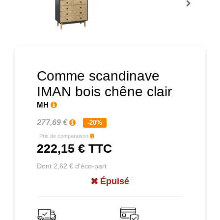
Prochain
Comme scandinave
IMAN bois chêne clair
MH
277,69 €
-20%
Prix de comparaison
222,15 €
TTC
Dont 2,62 € d'éco-part
Épuisé