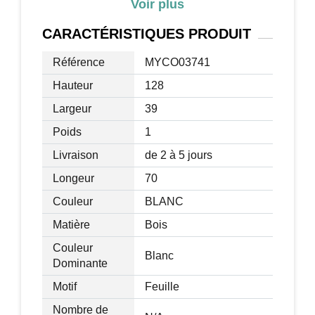
Voir plus
Dimensions intérieures du tiroir : 53I x
32P x 6H cm
CARACTÉRISTIQUES
PRODUIT
Dim. miroir : Ø 39cm
Hauteur de la coiffeuse : 75cm
Référence
MYCO03741
Charge max. recommandée : 50 kg
Hauteur
128
Livraison effectuée en un colis
Largeur
39
Poids
1
Livraison
de 2 à 5 jours
Longeur
70
Couleur
BLANC
Matière
Bois
Couleur
Blanc
Dominante
Motif
Feuille
Nombre de