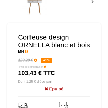
Prochain
Coiffeuse design
ORNELLA blanc et bois
MH
129,29 €
-20%
Prix de comparaison
103,43 €
TTC
Dont 1,25 € d'éco-part
Épuisé