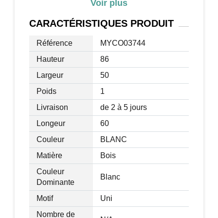
Voir plus
Épaisseur coussin : 2 cm
Épaisseur panneaux : 1,2 cm
CARACTÉRISTIQUES
PRODUIT
Charge max. recommandée : 100 Kg (au
total), 15 Kg (par tiroir)
Référence
MYCO03744
Livraison effectuée en 1 colis
Hauteur
86
Largeur
50
Poids
1
Livraison
de 2 à 5 jours
Longeur
60
Couleur
BLANC
Matière
Bois
Couleur
Blanc
Dominante
Motif
Uni
Nombre de