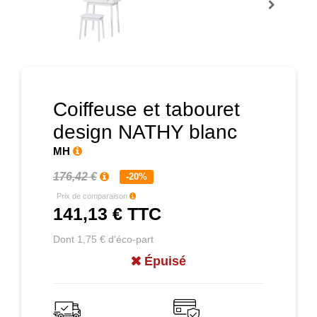
Prochain
Coiffeuse et tabouret
design NATHY blanc
MH
176,42 €
-20%
Prix de comparaison
141,13 €
TTC
Dont 1,75 € d'éco-part
Épuisé