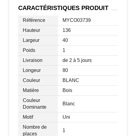
Longueur câble d'alimentation : 1,5 m
CARACTÉRISTIQUES
PRODUIT
Charge max. recommandée : 50 Kg
(plateau), 5 Kg (par tiroir), 120 Kg
Référence
MYCO03739
(tabouret)
Hauteur
136
Certification normes CE-EMC, LVD,
Largeur
40
RoHS, ERP
Livraison effectuée en un colis
Poids
1
Livraison
de 2 à 5 jours
Longeur
80
Couleur
BLANC
Matière
Bois
Couleur
Blanc
Dominante
Motif
Uni
Nombre de
1
places