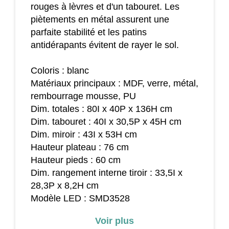
rouges à lèvres et d'un tabouret. Les
piètements en métal assurent une
parfaite stabilité et les patins
antidérapants évitent de rayer le sol.
Coloris : blanc
Matériaux principaux : MDF, verre, métal,
rembourrage mousse, PU
Dim. totales : 80I x 40P x 136H cm
Dim. tabouret : 40I x 30,5P x 45H cm
Dim. miroir : 43I x 53H cm
Hauteur plateau : 76 cm
Hauteur pieds : 60 cm
Dim. rangement interne tiroir : 33,5I x
28,3P x 8,2H cm
Modèle LED : SMD3528
Flux lumineux : 1000LM
Voir plus
Puissance d'ampoule : 12 W