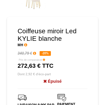
Prochain
Coiffeuse miroir Led
KYLIE blanche
MH
340,79 €
-20%
Prix de comparaison
272,63 €
TTC
Dont 2,92 € d'éco-part
Épuisé
PAIEMENT
LIVRAISON 9.90€ PAR