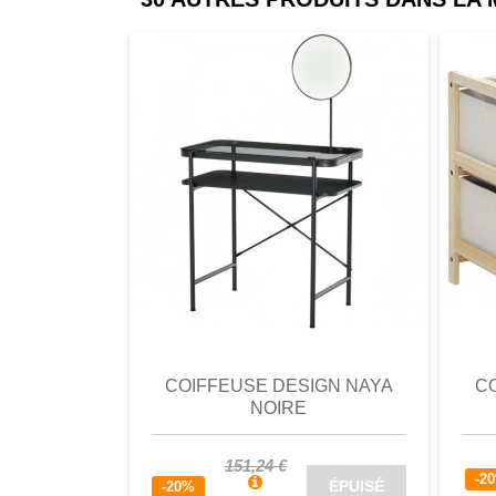
comparer
Favori
comparer
a
COIFFEUSE DESIGN NAYA
C
NOIRE
151,24 €
-2
ÉPUISÉ
-20%