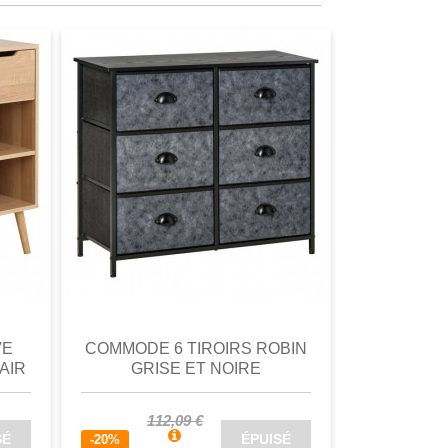
omparer
aperçu
Favori
comparer
aperçu
VE
COMMODE 6 TIROIRS ROBIN
COMMODE 
AIR
GRISE ET NOIRE
112,09 €
93,
-20%
SÉ
ÉPUISÉ
-20%
75