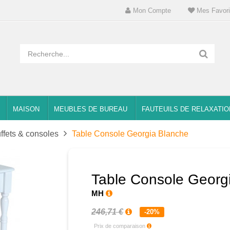
Mon Compte
Mes Favori
MAISON
MEUBLES DE BUREAU
FAUTEUILS DE RELAXATIO
ffets & consoles
Table Console Georgia Blanche
Table Console Georg
MH
246,71 €
-20%
Prix de comparaison