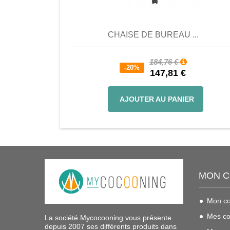
Comparer
Favori
Compar
CHAISE DE BUREAU ...
184,76 €
-20%
147,81 €
AJOUTER AU PANIER
MON 
Mon c
Mes c
La société Mycocooning vous présente
depuis 2007 ses différents produits dans