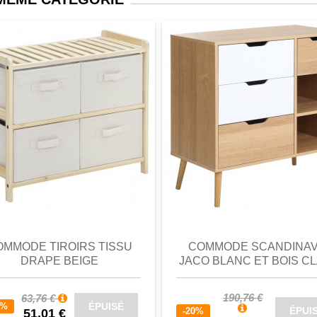
perçu
Favori
comparer
aperçu
Favori
c
OMMODE TIROIRS TISSU
COMMODE SCANDINA
DRAPE BEIGE
JACO BLANC ET BOIS CL
190,76 €
63,76 €
ÉPUISÉ
0%
ÉPUI
-20%
51,01 €