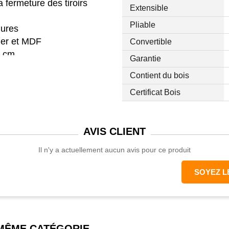
a fermeture des tiroirs
Extensible
Pliable
lures
lier et MDF
Convertible
H cm
Garantie
cm
Contient du bois
Certificat Bois
AVIS
CLIENT
Il n'y a actuellement aucun avis pour ce produit
SOYEZ L
 MÊME CATÉGORIE