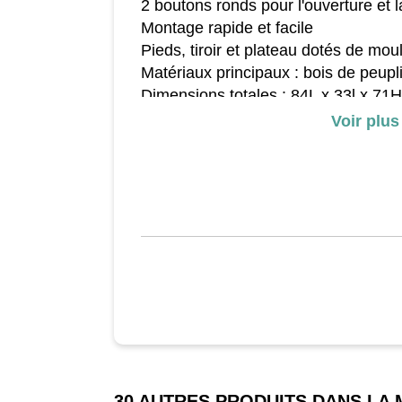
2 boutons ronds pour l'ouverture et l
Montage rapide et facile
Pieds, tiroir et plateau dotés de mou
Matériaux principaux : bois de peup
Dimensions totales : 84L x 33l x 71
Dimensions tiroirs : 22L x 26l x 6H 
Voir plus
Diamètre pied : 5 cm
Charge max. recommandée : 50 Kg
30 AUTRES PRODUITS DANS LA