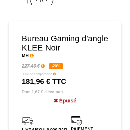
Prochain
Bureau Gaming d'angle
KLEE Noir
MH
227,46 €
-20%
Prix de comparaison
181,96 €
TTC
Dont 1,67 € d'éco-part
Épuisé
PAIEMENT
LIVRAISON 9.90€ PAR