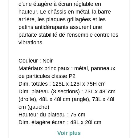
d'une étagère à écran réglable en
hauteur. Le châssis en métal, la barre
arrière, les plaques grillagées et les
patins antidérapants assurent une
parfaite stabilité de l'ensemble contre les
vibrations.
Couleur : Noir
Matériaux principaux : métal, panneaux
de particules classe P2
Dim. totales : 125L x 125l x 75H cm
Dim. plateau (3 sections) : 73L x 48l cm
(droite), 48L x 48l cm (angle), 73L x 48l
cm (gauche)
Hauteur du plateau : 75 cm
Dim. étagère écran : 48L x 20l cm
Ø porte-gobelet : 6 cm
Voir plus
casque : 5L x 2l cm