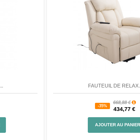
Aperçu
Favori
Comparer
FAUTEUIL DE RELAX...
668,88 €
-35%
434,77 €
AJOUTER AU PANIER