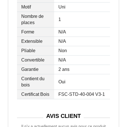
Motif
Uni
Nombre de
1
places
Forme
N/A
Extensible
N/A
Pliable
Non
Convertible
N/A
Garantie
2 ans
Contient du
Oui
bois
Certificat Bois
FSC-STD-40-004 V3-1
AVIS
CLIENT
Il n'y a actuellement aucun avis pour ce produit