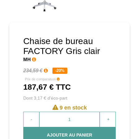
Prochain
Chaise de bureau
FACTORY Gris clair
MH
234,59 €
-20%
Prix de comparaison
187,67 €
TTC
Dont 3,17 € d'éco-part
9 en stock
-
+
AJOUTER AU PANIER