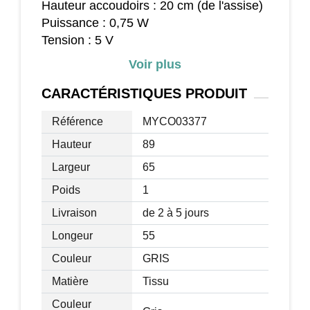
Hauteur accoudoirs : 20 cm (de l'assise)
Puissance : 0,75 W
Tension : 5 V
Longueur câble USB : 1,2 m
Voir plus
Certifications normes CE-EMC, RoHS,
vérin à gaz
CARACTÉRISTIQUES
PRODUIT
Charge max. recommandée : 115 Kg
Référence
MYCO03377
Livraison effectuée en 1 colis
Hauteur
89
Largeur
65
Poids
1
Livraison
de 2 à 5 jours
Longeur
55
Couleur
GRIS
Matière
Tissu
Couleur