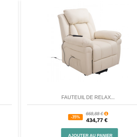
Aperçu
Favori
Comparer
FAUTEUIL DE RELAX...
668,88 €
-35%
434,77 €
AJOUTER AU PANIER