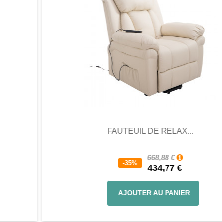
Aperçu
Favori
Comparer
FAUTEUIL DE RELAX...
668,88 €
-35%
434,77 €
AJOUTER AU PANIER