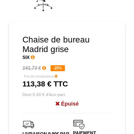
Prochain
Chaise de bureau
Madrid grise
SIX
141,73 €
-20%
Prix de comparaison
113,38 €
TTC
Dont 0,40 € d'éco-part
Épuisé
PAIEMENT
LIVRAISON 9.90€ PAR