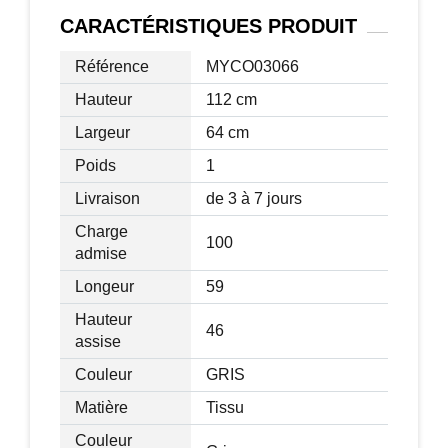
Caractéristiques :
CARACTÉRISTIQUES
PRODUIT
Couleur: gris
Référence
MYCO03066
Réglage en hauteur continu
Siège et dossier en tissu (100%
Hauteur
112 cm
Polyester)
Largeur
64 cm
Pieds en étoile 5 branches
Poids
1
Siège pivotable par 360 degrés
Roulettes appropriées pour sol souple
Livraison
de 3 à 7 jours
Dimensions :
Charge
100
admise
Poids maxi de l'utilisateur: 100 kg
Montage simple Longueur : 59 cm
Longeur
59
Largeur : 64 cm
Hauteur
46
Hauteur : 112 cm
assise
Hauteur assise : 46 cm - 56 cm
Couleur
GRIS
Couleur : Gris
Matière : Tissus
Matière
Tissu
Couleur