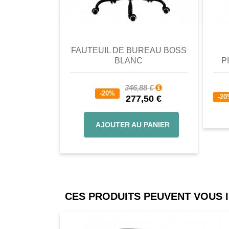
comparer
Favori
comparer
a
FAUTEUIL DE BUREAU BOSS
BLANC
P
346,88 €
-20%
-2
277,50 €
AJOUTER AU PANIER
CES PRODUITS PEUVENT VOUS 