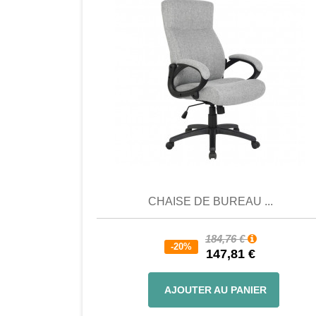
Comparer
Favori
Compar
CHAISE DE BUREAU ...
184,76 €
-20%
147,81 €
AJOUTER AU PANIER