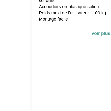
sol durs
Accoudoirs en plastique solide
Poids maxi de l'utilisateur : 100 kg
Montage facile
Voir plus
Dimensions :
Longueur totale : 59 cm
Largeur totale : 58,5 cm
Hauteur totale : 86-96 cm