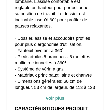
lombaire. L'assise confortable est
réglable en hauteur pour perfectionner
sa position de travail. Le dossier est
inclinable jusqu’à 60˚ pour profiter de
pauses relaxantes.
- Dossier, assise et accoudoirs profilés
pour plus d’ergonomie d'utilisation.
- Fauteuil pivotant à 360˚
- Pieds étoilés 5 branches - 5 roulettes
multidirectionnelles à 360°
- Système de vérin à gaz
- Matériaux principaux: laine et chanvre
- Dimensions générales: 60 cm de
longueur, 53 cm de largeur, de 113 à 123
cm de hauteur.
Voir plus
- Dimensions du dossier: 46 cm de
largeur et 61 cm de hauteur (épaisseur:
CARACTÉRISTIQUES
PRODUIT