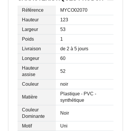
3 cm)
- Dimensions de l'assise: 46 cm de
Référence
MYCO02070
longueur, 47 cm de largeur, de 42 à 52
Hauteur
123
cm de hauteur (épaisseur: 6 cm)
Largeur
53
- Charge maximum recommandée: 110
Kg.
Poids
1
Livraison
de 2 à 5 jours
Longeur
60
Hauteur
52
assise
Couleur
noir
Plastique - PVC -
Matière
synthétique
Couleur
Noir
Dominante
Motif
Uni