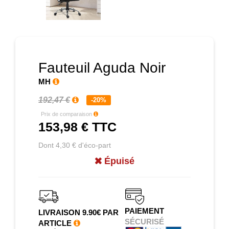
Prochain
Fauteuil Aguda Noir
MH
192,47 €
-20%
Prix de comparaison
153,98 €
TTC
Dont 4,30 € d'éco-part
Épuisé
PAIEMENT
LIVRAISON 9.90€ PAR
SÉCURISÉ
ARTICLE