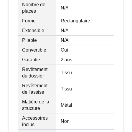
Nombre de
N/A
places
Forme
Rectangulaire
Extensible
N/A
Pliable
N/A
Convertible
Oui
Garantie
2 ans
Revêtement
Tissu
du dossier
Revêtement
Tissu
de l'assise
Matière de la
Métal
structure
Accessoires
Non
inclus