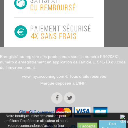
Enregistré au registre des producteurs sous le numéro FR020831,
numéro d’enregistrement en application de l’article L. 541-10 du code
de l'Environnement.
www.mycocooning.com
© Tous droits réservés
Marque déposée à L'INPI
Notre boutique utilise des cookies pour
améliorer l'expérience utilisateur et nous
Plus
vous recommandons d'accepter leur