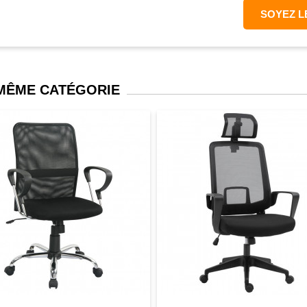
SOYEZ L
 MÊME CATÉGORIE
perçu
Favori
comparer
aperçu
Favori
c