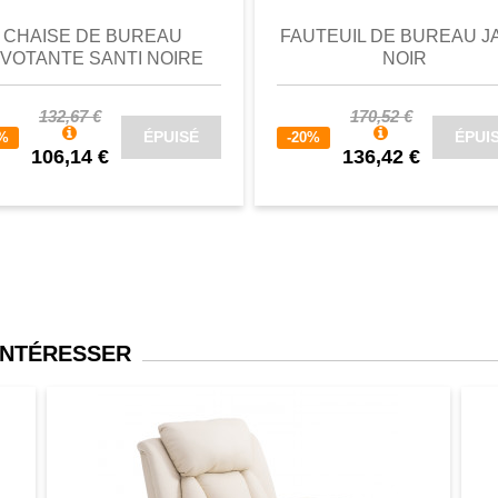
CHAISE DE BUREAU
FAUTEUIL DE BUREAU J
IVOTANTE SANTI NOIRE
NOIR
132,67 €
170,52 €
ÉPUISÉ
ÉPUI
0%
-20%
106,14 €
136,42 €
INTÉRESSER