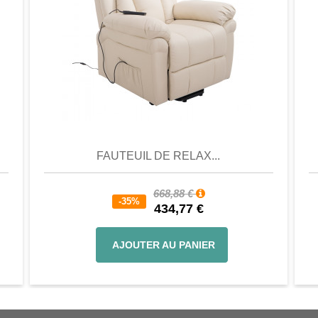
er
Aperçu
Favori
Comparer
FAUTEUIL DE RELAX...
668,88 €
-35%
434,77 €
AJOUTER AU PANIER