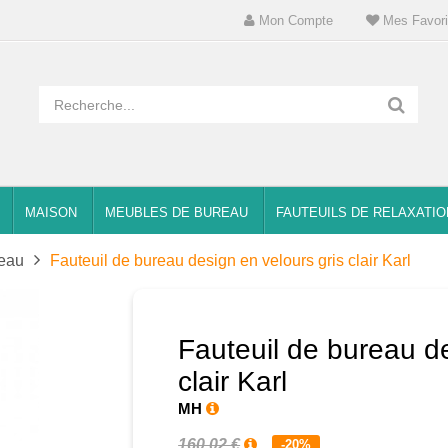
Mon Compte
Mes Favori
MAISON
MEUBLES DE BUREAU
FAUTEUILS DE RELAXATIO
reau
Fauteuil de bureau design en velours gris clair Karl
Fauteuil de bureau de
clair Karl
MH
160,02 €
-20%