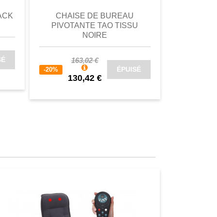
ACK
CHAISE DE BUREAU
FAUTEU
PIVOTANTE TAO TISSU
FUTURIS
NOIRE
380
SÉ
-20%
163,02 €
304
ÉPUISÉ
-20%
130,42 €