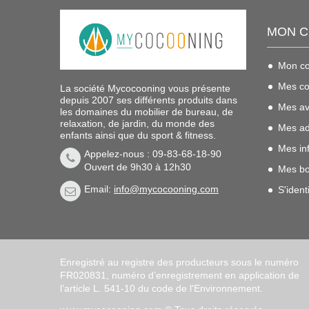
MON 
Mon c
Mes c
La société Mycocooning vous présente
depuis 2007 ses différents produits dans
Mes av
les domaines du mobilier de bureau, de
relaxation, de jardin, du monde des
Mes ad
enfants ainsi que du sport & fitness.
Mes in
Appelez-nous : 09-83-68-18-90
Ouvert de 9h30 à 12h30
Mes bo
Email:
info@mycocooning.com
S'identi
Enregistré au registre des producteurs sous le numéro
FR020831, numéro d’enregistrement en application de
l’article L. 541-10 du code de l'Environnement.