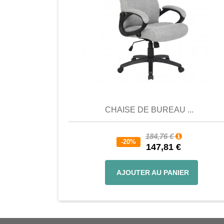
Comparer
Favori
Compar
CHAISE DE BUREAU ...
184,76 €
-20%
147,81 €
AJOUTER AU PANIER