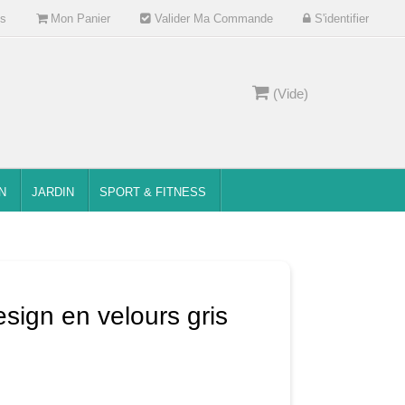
s
Mon Panier
Valider Ma Commande
S'identifier
(Vide)
N
JARDIN
SPORT & FITNESS
sign en velours gris