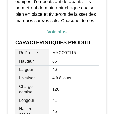
équipés d‘embouts antidérapants : ils
permettent de maintenir chaque chaise
bien en place et éviteront de laisser des
marques sur vos sols. Chacune de ces
élégantes chaises peut supporter un
Voir plus
poids maximal de 120 kilos.
CARACTÉRISTIQUES
PRODUIT
Caractéristiques :
Référence
MYCO07115
- Lot de 2 chaises pour mieux aménager
Hauteur
86
votre espace : cuisine, salle à manger
Largeur
46
- Avec un design simple mais élégant,
les chaises apporteront du charme à
Livraison
4 à 8 jours
votre intérieur
Charge
120
- Le dossier croisé permet de bien
admise
soutenir le dos
Longeur
41
- Le cadre en bois massif est stable et
Hauteur
fiable
45