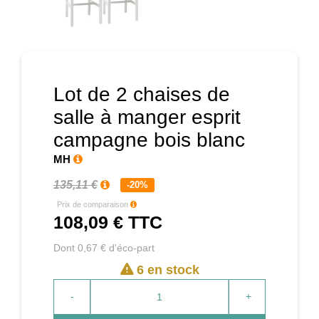
Prochain
Lot de 2 chaises de
salle à manger esprit
campagne bois blanc
MH
135,11 €
-20%
Prix de comparaison
108,09 €
TTC
Dont 0,67 € d'éco-part
6 en stock
-
+