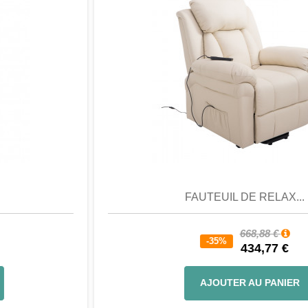
Aperçu
Favori
Comparer
FAUTEUIL DE RELAX...
668,88 €
-35%
434,77 €
AJOUTER AU PANIER