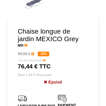
Prochain
Chaise longue de
jardin MEXICO Grey
MH
95,55 €
-20%
Prix de comparaison
76,44 €
TTC
Dont 1,50 € d'éco-part
Épuisé
PAIEMENT
LIVRAISON 9.90€ PAR