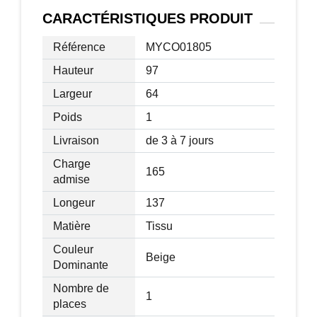
Longueur de l'appuie-tête : 47 cm
CARACTÉRISTIQUES
PRODUIT
Largeur de l'appuie-tête : 13 cm
Appuie-tête : oui
Référence
MYCO01805
Imperméable : Oui
Hauteur
97
Déhoussable : Non
Largeur
64
Pliable : Oui
Inclinable : Oui (180°)
Poids
1
Couleur : Gris
Livraison
de 3 à 7 jours
Matière support : Métal
Charge
165
admise
Longeur
137
Matière
Tissu
Couleur
Beige
Dominante
Nombre de
1
places