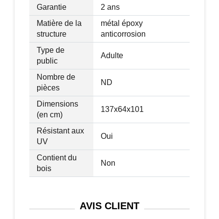
Garantie
2 ans
Matière de la
métal époxy
structure
anticorrosion
Type de
Adulte
public
Nombre de
ND
pièces
Dimensions
137x64x101
(en cm)
Résistant aux
Oui
UV
Contient du
Non
bois
AVIS
CLIENT