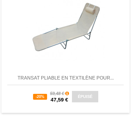
Favori
comparer
TRANSAT PLIABLE EN TEXTILÈNE POUR...
59,48 €
ÉPUISÉ
-20%
47,59 €