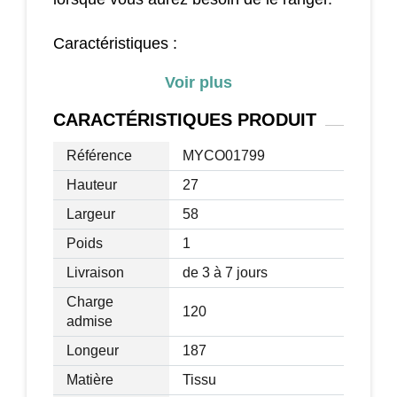
Caractéristiques :
Couleur: Gris
Voir plus
Matériaux: Tube de fer
Pare-soleil amovible et réglable
CARACTÉRISTIQUES
PRODUIT
Inclinaison du dossier ajustable sur 4
positions
Référence
MYCO01799
Dimensions étendues: 187L x 58l x
Hauteur
27
27H(cm)
Largeur
58
Dimensions pliées: 72L x 14l x 59H(cm)
Dimensions du pare-soleil: 42L x 50l(cm)
Poids
1
Hauteur maximum du pare-soleil: 105cm
Livraison
de 3 à 7 jours
Charge max: 120kg
Charge
120
admise
Longeur
187
Matière
Tissu