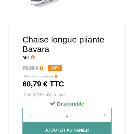
Prochain
Chaise longue pliante
Bavara
MH
75,98 €
-20%
Prix de comparaison
60,79 €
TTC
Dont 0,49 € d'éco-part
Disponible
-
+
AJOUTER AU PANIER