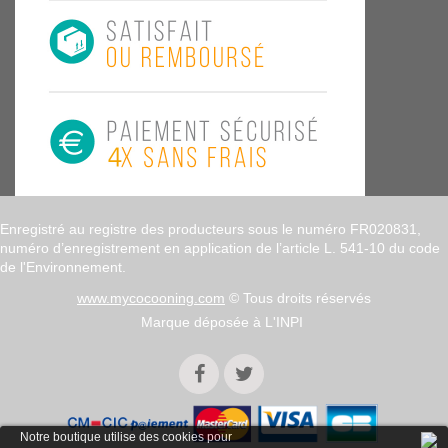
Enregistré au registre des producteurs sous le numéro FR020831,
numéro d’enregistrement en application de l’article L. 541-10 du code
de l'Environnement.
www.mycocooning.com
© Tous droits réservés
Marque déposée à L'INPI
Notre boutique utilise des cookies pour