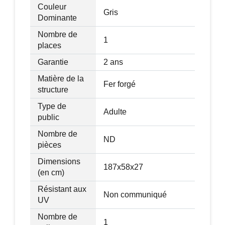
Couleur
Gris
Dominante
Nombre de
1
places
Garantie
2 ans
Matière de la
Fer forgé
structure
Type de
Adulte
public
Nombre de
ND
pièces
Dimensions
187x58x27
(en cm)
Résistant aux
Non communiqué
UV
Nombre de
1