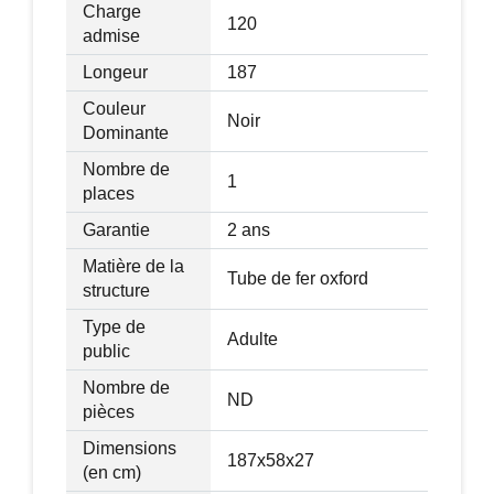
Charge
- Charge max : 120kg
120
admise
Longeur
187
Couleur
Noir
Dominante
Nombre de
1
places
Garantie
2 ans
Matière de la
Tube de fer oxford
structure
Type de
Adulte
public
Nombre de
ND
pièces
Dimensions
187x58x27
(en cm)