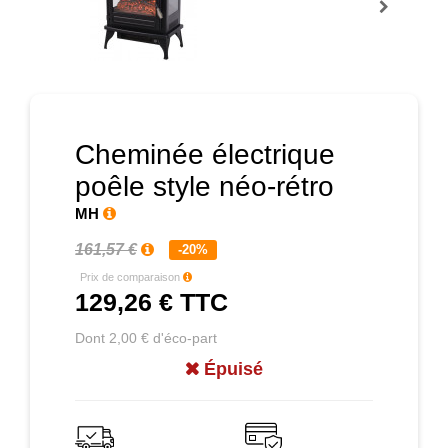
Prochain
Cheminée électrique
poêle style néo-rétro
MH
161,57 €
-20%
Prix de comparaison
129,26 €
TTC
Dont 2,00 € d'éco-part
Épuisé