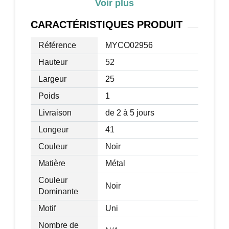
Voir plus
•Thermostat à double puissance réglable
à 975W ou 1950W
CARACTÉRISTIQUES
PRODUIT
•Dimensions : 41 x 25 x 52 cm (LxlxH)
•Câble d’alimentation d’une longueur de
Référence
MYCO02956
1,6 m
Hauteur
52
•Cheminée électrique certifiée CE, GS et
Largeur
25
ERP
•Couleur : noir
Poids
1
Livraison
de 2 à 5 jours
Longeur
41
Couleur
Noir
Matière
Métal
Couleur
Noir
Dominante
Motif
Uni
Nombre de