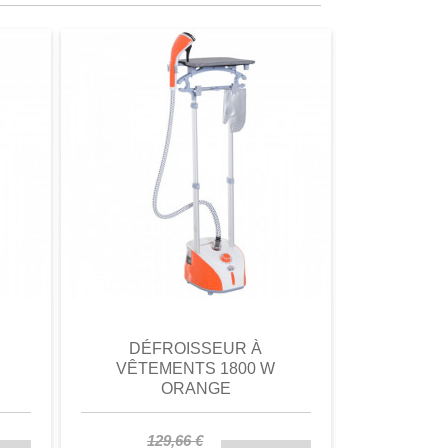
omparer
aperçu
Favori
comparer
aperçu
DÉFROISSEUR À
DÉFROIS
VÊTEMENTS 1800 W
MAIN
ORANGE
21,
-20%
129,66 €
16