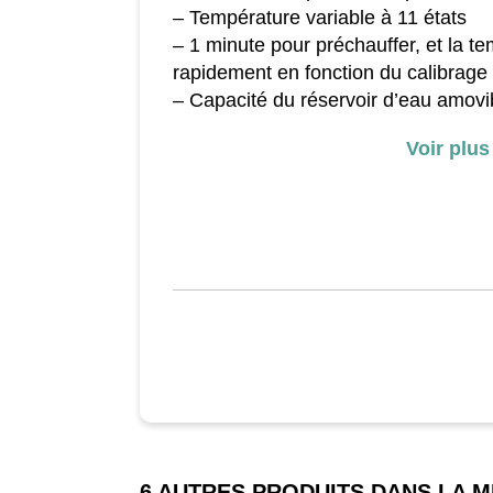
– Température variable à 11 états
– 1 minute pour préchauffer, et la t
rapidement en fonction du calibrage
– Capacité du réservoir d’eau amovib
– Barre télescopique stable qui facil
Voir plus
– Fonctionnement de 40 minutes ma
continu
6 AUTRES PRODUITS DANS LA 