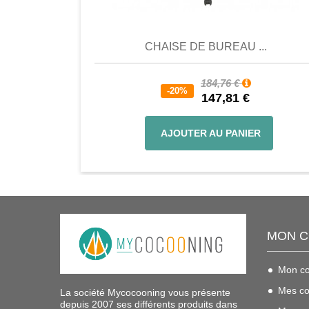
Comparer
Favori
Compar
CHAISE DE BUREAU ...
184,76 €
-20%
147,81 €
AJOUTER AU PANIER
MON 
Mon c
Mes c
La société Mycocooning vous présente
depuis 2007 ses différents produits dans