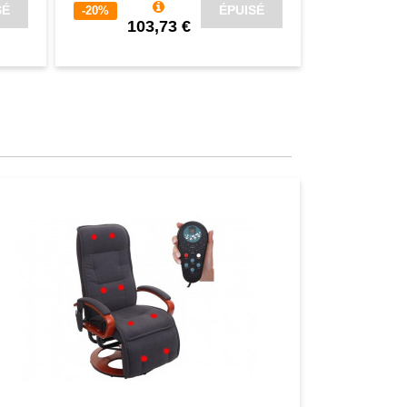
SÉ
ÉPUISÉ
-20%
103,73 €