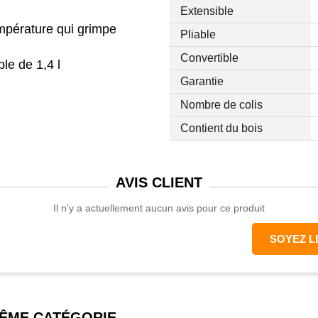
Extensible
empérature qui grimpe
Pliable
Convertible
le de 1,4 l
ite le repassage des habits
Garantie
x pour un défroissage
Nombre de colis
Contient du bois
AVIS
CLIENT
Il n'y a actuellement aucun avis pour ce produit
SOYEZ L
MÊME CATÉGORIE