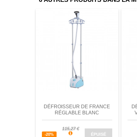
comparer
Favori
comparer
a
DÉFROISSEUR DE FRANCE
D
RÉGLABLE BLANC
115,27 €
ÉPUISÉ
-20%