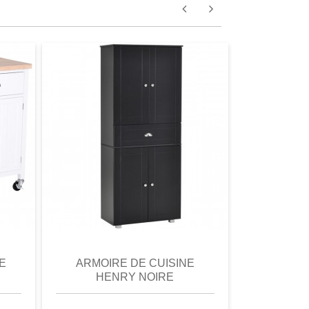
omparer
aperçu
Favori
comparer
aperçu
E
ARMOIRE DE CUISINE
DESSER
HENRY NOIRE
MAR