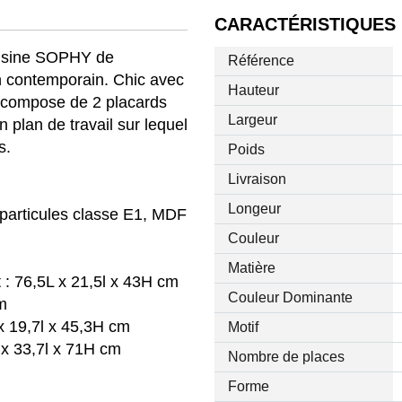
CARACTÉRISTIQUES
cuisine SOPHY de
Référence
ontemporain. Chic avec
Hauteur
se compose de 2 placards
Largeur
un plan de travail sur lequel
s.
Poids
Livraison
Longeur
 particules classe E1, MDF
Couleur
Matière
 : 76,5L x 21,5l x 43H cm
Couleur Dominante
m
x 19,7l x 45,3H cm
Motif
L x 33,7l x 71H cm
Nombre de places
Forme