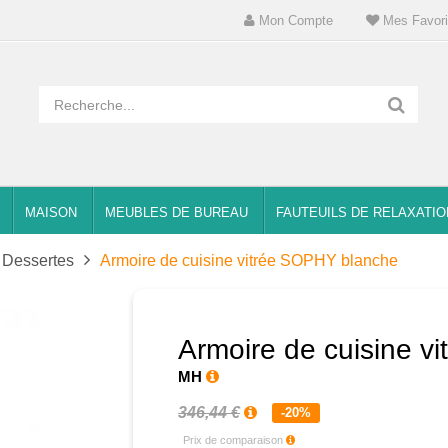
Mon Compte
Mes Favori
MAISON
MEUBLES DE BUREAU
FAUTEUILS DE RELAXATIO
Dessertes
Armoire de cuisine vitrée SOPHY blanche
Armoire de cuisine v
MH
346,44 €
-20%
Prix de comparaison