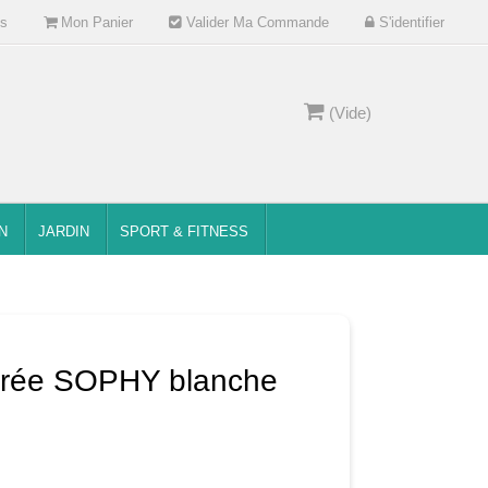
s
Mon Panier
Valider Ma Commande
S'identifier
(Vide)
N
JARDIN
SPORT & FITNESS
itrée SOPHY blanche