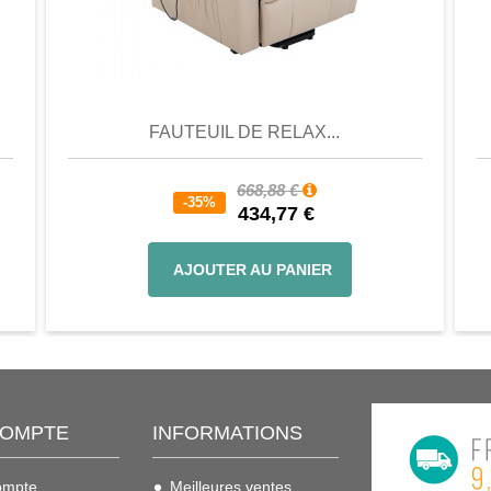
er
Aperçu
Favori
Comparer
FAUTEUIL DE RELAX...
668,88 €
-35%
434,77 €
AJOUTER AU PANIER
COMPTE
INFORMATIONS
ompte
Meilleures ventes