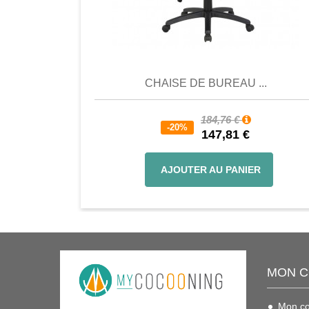
Comparer
Favori
Compar
CHAISE DE BUREAU ...
184,76 €
-20%
147,81 €
AJOUTER AU PANIER
MON 
Mon c