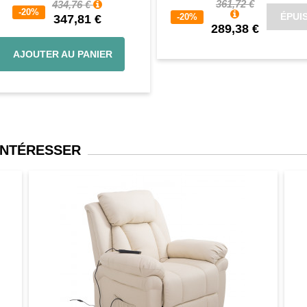
361,72 €
434,76 €
-20%
ÉPUI
-20%
347,81 €
289,38 €
AJOUTER AU PANIER
INTÉRESSER