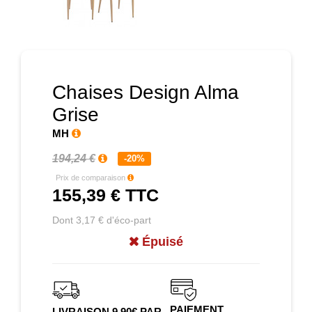
Prochain
Chaises Design Alma
Grise
MH
194,24 €
-20%
Prix de comparaison
155,39 €
TTC
Dont 3,17 € d'éco-part
Épuisé
PAIEMENT
LIVRAISON 9.90€ PAR