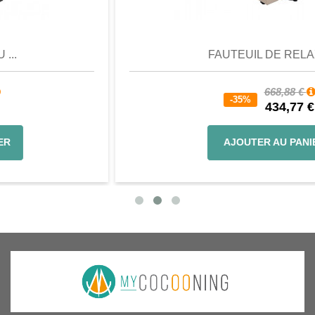
Aperçu
Favori
Comparer
FAUTEUIL DE RELAX...
668,88 €
-35%
434,77 €
AJOUTER AU PANIER