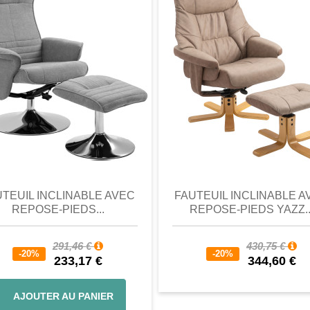
HZ
A
tionnement :-10℃-50℃
perçu
Favori
comparer
aperçu
Favori
c
UTEUIL INCLINABLE AVEC
FAUTEUIL INCLINABLE A
REPOSE-PIEDS...
REPOSE-PIEDS YAZZ..
291,46 €
430,75 €
-20%
-20%
233,17 €
344,60 €
AJOUTER AU PANIER