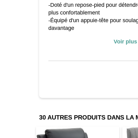
-Doté d'un repose-pied pour détendr
plus confortablement
-Équipé d'un appuie-tête pour soulage
davantage
-Rembourré avec les éponges mollette
Voir plus
aux accoudoirs, et au repose-pied
-Base en alliage de fer de qualité, s
Spécifications:
-Couleur: Noir
-Matériaux: PU, PVC, ferro-alliage
-Dimensions du fauteuil: 86L x 74l 
-Dimensions du repose-pied: 50L x 
-Dimensions étendues du fauteuil: 1
30 AUTRES PRODUITS DANS LA
-Dimensions du dossier: 72L x 52l(c
-Dimensions d'assise: 49L x 48l x 4
-Tensions: DC12V