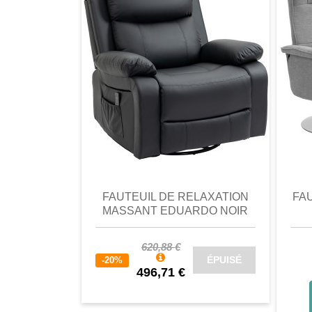
-Tensions d'entrée: 100-240VAC-50
-Tensions de sortie: 12VDC, 1500M
-Puissance: 14.4W
-Courant électrique: <1.2A
-Température appropriée pour fonc
-Charge max: 160kg
comparer
Favori
comparer
a
FAUTEUIL DE RELAXATION
FA
MASSANT EDUARDO NOIR
620,88 €
ÉPUISÉ
-20%
496,71 €