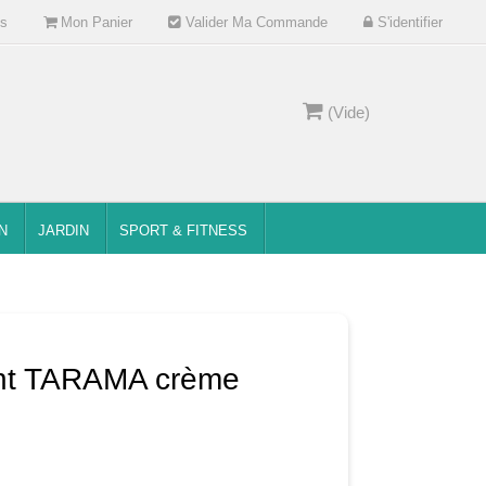
s
Mon Panier
Valider Ma Commande
S'identifier
(Vide)
N
JARDIN
SPORT & FITNESS
ant TARAMA crème