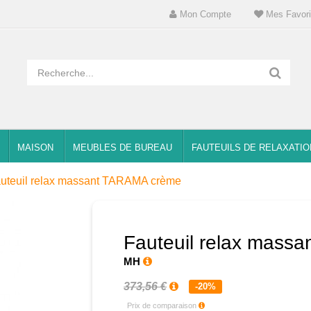
Mon Compte
Mes Favori
MAISON
MEUBLES DE BUREAU
FAUTEUILS DE RELAXATIO
uteuil relax massant TARAMA crème
Fauteuil relax mass
MH
373,56 €
-20%
Prix de comparaison