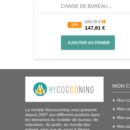
CHAISE DE BUREAU ...
184,76 €
-20%
147,81 €
AJOUTER AU PANIER
MON 
Mon c
Mes c
La société Mycocooning vous présente
depuis 2007 ses différents produits dans
Mes av
les domaines du mobilier de bureau, de
relaxation, de jardin, du monde des
Mes ad
enfants ainsi que du sport & fitness.