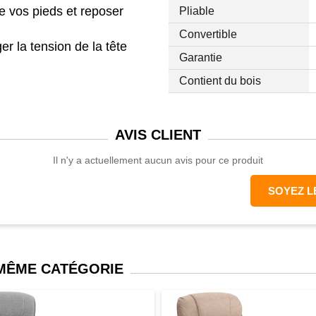
e vos pieds et reposer
Pliable
Convertible
r la tension de la tête
Garantie
s au dossier, à l'assise,
Contient du bois
table et durable
AVIS
CLIENT
Il n'y a actuellement aucun avis pour ce produit
SOYEZ L
x 114H(cm)
45l x 40H(cm)
10L x 74l x 95H(cm)
 MÊME CATÉGORIE
m)
1H(cm)