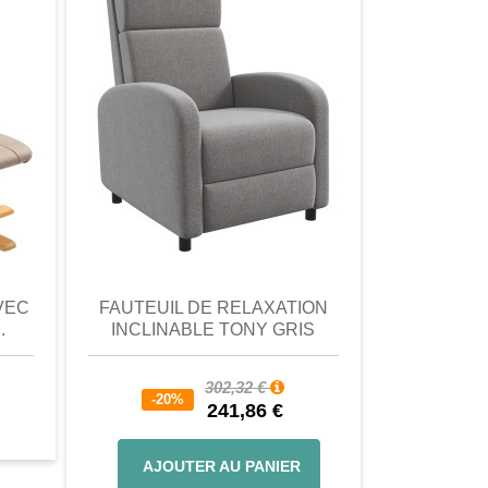
omparer
aperçu
Favori
comparer
aperçu
VEC
FAUTEUIL DE RELAXATION
FAUT
.
INCLINABLE TONY GRIS
INCLIN
302,32 €
-20%
241,86 €
-20
AJOUTER AU PANIER
AJOU