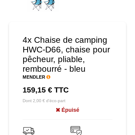
Prochain
4x Chaise de camping
HWC-D66, chaise pour
pêcheur, pliable,
rembourré - bleu
MENDLER
159,15 €
TTC
Dont 2,00 € d'éco-part
Épuisé