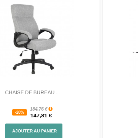
d'épaisseur.
Informations complémentaires: Cet
article a reçu le célèbre label Standard
100 d'ÖKO-TEX. Notre numéro
d'étiquette 13.HCN.19746 peut être
vérifié sur la page d'accueil ÖKO-TEX.
L'absence de substances nocives selon
la norme ÖKO-TEX 100 garantit un plus
grand bien-être.
Aperçu
Favori
Comparer
FAUTEUIL DE RELAX...
668,88 €
-35%
434,77 €
AJOUTER AU PANIER