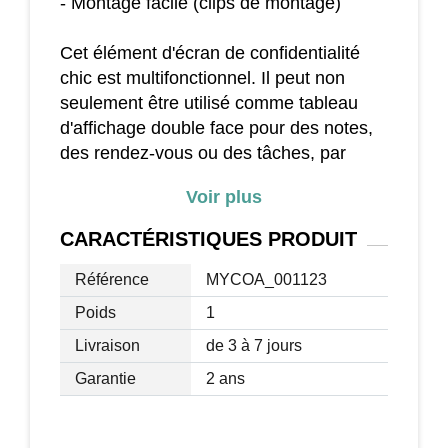
- Montage facile (clips de montage)
Cet élément d'écran de confidentialité
chic est multifonctionnel. Il peut non
seulement être utilisé comme tableau
d'affichage double face pour des notes,
des rendez-vous ou des tâches, par
exemple, mais il est également idéal
Voir plus
comme protection contre la toux et les
éternuements.
CARACTÉRISTIQUES
PRODUIT
La cloison de table a un beau design
avec gaufrage et s'adapte parfaitement à
Référence
MYCOA_001123
votre bureau pour séparer les lieux de
Poids
1
travail. De plus, le séparateur de bureau
Livraison
de 3 à 7 jours
assure également une intimité suffisante
et un environnement de travail plus
Garantie
2 ans
agréable.