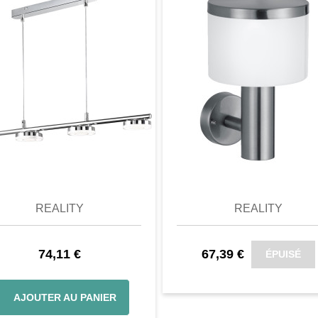
ée en bois de paulownia,
vé en Europe et qui est
des bois en raison de sa
 BSCI. Cela oblige le
perçu
Favori
comparer
aperçu
Favori
c
iales.
 Id. d'audit : 165443
REALITY
REALITY
74,11 €
67,39 €
ÉPUISÉ
AJOUTER AU PANIER