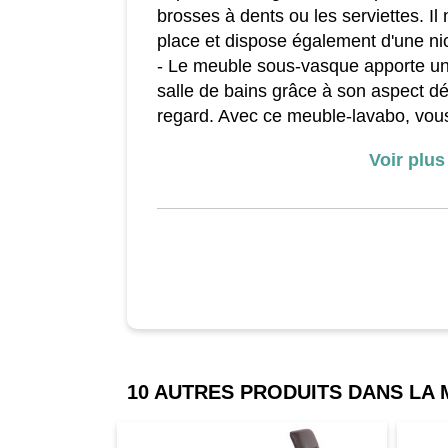
brosses à dents ou les serviettes. I
place et dispose également d'une ni
- Le meuble sous-vasque apporte un
salle de bains grâce à son aspect dél
regard. Avec ce meuble-lavabo, vous
optimale l'espace sous le lavabo et
Voir plus
rangement supplémentaire.
Dimensions (HxLxP) (approx.) :
Dimensions totales : 60x65x31 cm
Compartiments à droite : 24x29x26
Paniers : 22x27x26 cm
Matériaux :
Armoire : bois de paulownia
10 AUTRES PRODUITS DANS LA
Paniers : maille de papier
Couverture : tissu/textile (80% coto