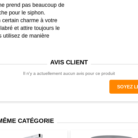
l ne prend pas beaucoup de
che pour le siphon.
 certain charme à votre
abré et attire toujours le
 utilisez de manière
 créez un espace de
AVIS
CLIENT
Il n'y a actuellement aucun avis pour ce produit
 cm
SOYEZ L
 MÊME CATÉGORIE
n, 20% polyester)