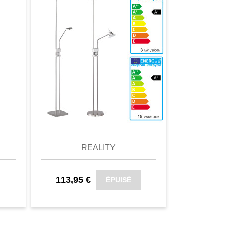
omparer
aperçu
Favori
comparer
aperçu
REALITY
113,95 €
147,36
ÉPUISÉ