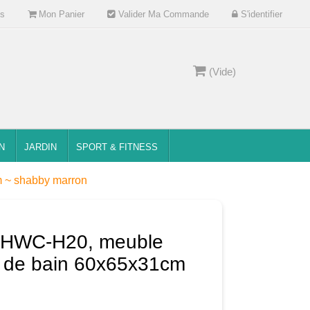
s
Mon Panier
Valider Ma Commande
S'identifier
(Vide)
N
JARDIN
SPORT & FITNESS
 ~ shabby marron
 HWC-H20, meuble
e de bain 60x65x31cm