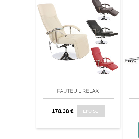
L'armoire est principalement fabriqu
un bois précieux qui a déjà été culti
également connu comme l'aluminium 
légèreté et de sa grande stabilité.
L'ensemble sans souci.
Le fabricant a obtenu la certification
comparer
Favori
comparer
a
fabricant à respecter les normes soc
Vérificateur : Amfori, DBID : 351271,
FAUTEUIL RELAX
178,38 €
ÉPUISÉ