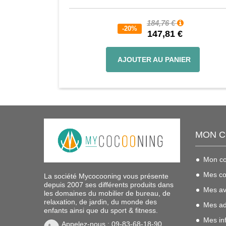
184,76 €
-20%
147,81 €
AJOUTER AU PANIER
MON 
Mon c
Mes c
La société Mycocooning vous présente
depuis 2007 ses différents produits dans
Mes av
les domaines du mobilier de bureau, de
relaxation, de jardin, du monde des
Mes ad
enfants ainsi que du sport & fitness.
Mes in
Appelez-nous : 09-83-68-18-90