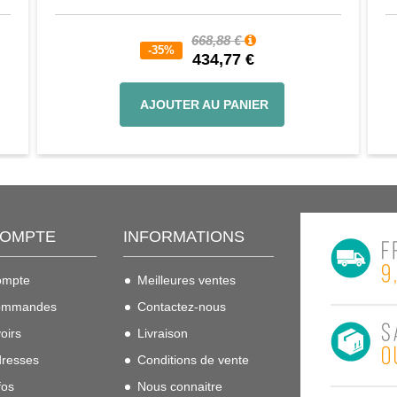
668,88 €
-35%
434,77 €
AJOUTER AU PANIER
COMPTE
INFORMATIONS
ompte
Meilleures ventes
ommandes
Contactez-nous
oirs
Livraison
resses
Conditions de vente
fos
Nous connaitre