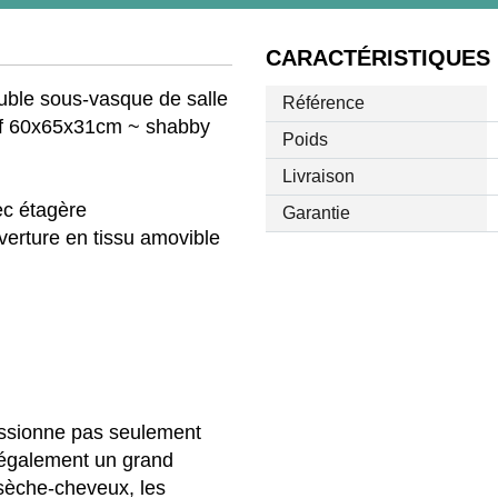
CARACTÉRISTIQUES
le sous-vasque de salle
Référence
ssif 60x65x31cm ~ shabby
Poids
Livraison
ec étagère
Garantie
verture en tissu amovible
ressionne pas seulement
e également un grand
sèche-cheveux, les