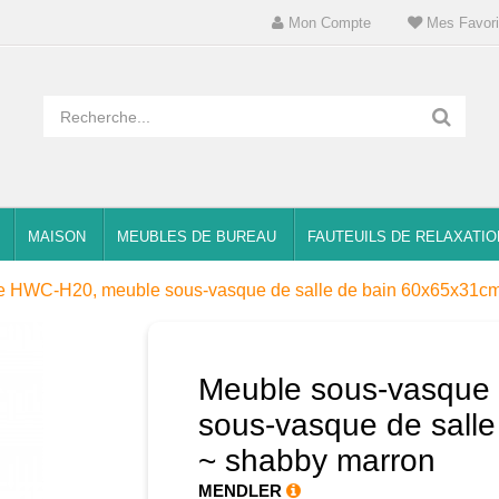
Mon Compte
Mes Favori
MAISON
MEUBLES DE BUREAU
FAUTEUILS DE RELAXATIO
e HWC-H20, meuble sous-vasque de salle de bain 60x65x31cm
Meuble sous-vasque
sous-vasque de sall
~ shabby marron
MENDLER