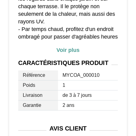
chaque terrasse. Il le protège non
seulement de la chaleur, mais aussi des
rayons UV.
- Par temps chaud, profitez d'un endroit
ombragé pour passer d'agréables heures
de midi dans la verdure et détendez-
Voir plus
vous sous un parasol avec une Toile de
votre couleur préférée sans être ébloui
CARACTÉRISTIQUES
PRODUIT
par les rayons du soleil. Cette Toile rend
l'été plus agréable !
Référence
MYCOA_000010
Poids
1
Dimensions (env.) :
Livraison
de 3 à 7 jours
largeur : 295 cm
profondeur : 192 cm
Garantie
2 ans
Matériau :
Tissu/textile (100% polyester)
AVIS
CLIENT