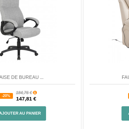
Aperçu
Favori
Comparer
FAUTEUIL DE RELAX...
668,88 €
-35%
434,77 €
AJOUTER AU PANIER