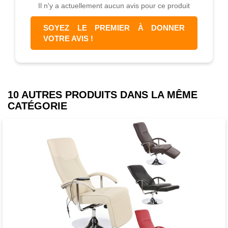
Il n'y a actuellement aucun avis pour ce produit
Protection solaire Deluxe ! Avec les
premiers rayons de soleil qui
SOYEZ LE PREMIER À DONNER
réchauffent, nous sommes attirés par
VOTRE AVIS !
l'extérieur. Que ce soit sur la terrasse ou
dans le jardin, un parasol ne doit pas
manquer. Lorsque la toile du parasol se
décolore ou que sa couleur ne plaît plus,
10 AUTRES PRODUITS DANS LA MÊME
elle peut rapidement retrouver son
CATÉGORIE
aspect neuf grâce à nos Toiles. Grâce au
choix de couleurs modernes, il y a un
modèle pour tous les goûts. Cette Toile
de remplacement allie parfaitement
design et protection contre les UV.