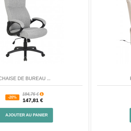
Aperçu
Favori
Comparer
FAUTEUIL DE RELAX...
668,88 €
-35%
434,77 €
AJOUTER AU PANIER