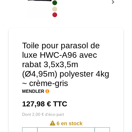
Prochain
Toile pour parasol de
luxe HWC-A96 avec
rabat 3,5x3,5m
(Ø4,95m) polyester 4kg
~ crème-gris
MENDLER
127,98 €
TTC
Dont 2,00 € d'éco-part
6 en stock