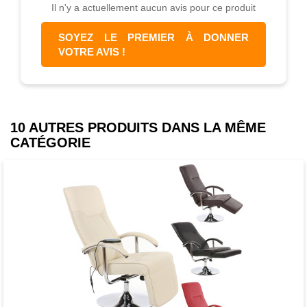
Il n'y a actuellement aucun avis pour ce produit
Largeur : 335 cm
Profondeur : 335 cm
SOYEZ LE PREMIER À DONNER
Hauteur du rabat : 20 cm
VOTRE AVIS !
Profondeur de la petite poche pour l'étai :
6 cm
Profondeur de la grande poche pour
l'étai : 12 cm
10 AUTRES PRODUITS DANS LA MÊME
CATÉGORIE
Soleil, Sol, Hélios - les noms sont aussi
variés que les dangers posés par notre
étoile préférée. Protégez-vous d'une
exposition trop directe au soleil grâce à
un écran de protection contre les UV de
première classe - familièrement connu
sous le nom de parasol. Mais que faire si
la toile de la teinte s'estompe ou si la
couleur ne plaît plus ? Pas de problème !
Avec nos toiles, le parasol peut