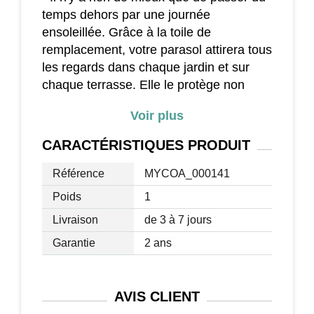
temps dehors par une journée
ensoleillée. Grâce à la toile de
remplacement, votre parasol attirera tous
les regards dans chaque jardin et sur
chaque terrasse. Elle le protège non
seulement de la chaleur, mais aussi des
Voir plus
rayons UV.
- Les jours de grande chaleur, profitez
CARACTÉRISTIQUES
PRODUIT
d'un coin ombragé pour passer
d'agréables heures à l'heure du déjeuner
Référence
MYCOA_000141
dans la verdure et détendez-vous sous
Poids
1
un parasol dont la toile est de votre
Livraison
de 3 à 7 jours
couleur préférée, sans subir les rayons
aveuglants du soleil. Cette couverture
Garantie
2 ans
rend l'été plus agréable !
Dimensions (approx.) :
AVIS
CLIENT
Max. Portée : 500 cm