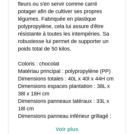
fleurs ou s'en servir comme carré
potager afin de cultiver ses propres
légumes. Fabriquée en plastique
polypropylène, cela lui assure d'être
résistante à toutes les intempéries. Sa
robustesse lui permet de supporter un
poids total de 50 kilos.
Coloris : chocolat
Matériau principal : polypropylène (PP)
Dimensions totales : 40L x 40l x 44H cm
Dimensions espaces plantation : 38L x
38l x 18H cm
Dimensions panneaux latéraux : 33L x
18l cm
Dimensions panneau inférieur grillagé :
35,5L x 35,5l cm
Voir plus
Dimensions panneau inférieur : 40L x 40l