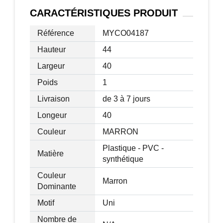
x 3,5H cm
CARACTÉRISTIQUES
PRODUIT
Diamètre trous de drainage : 2,5 cm
Charge max. recommandée : 50 Kg (par
Référence
MYCO04187
jardinière)
Hauteur
44
Livraison effectuée en un colis
Largeur
40
Poids
1
Livraison
de 3 à 7 jours
Longeur
40
Couleur
MARRON
Plastique - PVC -
Matière
synthétique
Couleur
Marron
Dominante
Motif
Uni
Nombre de