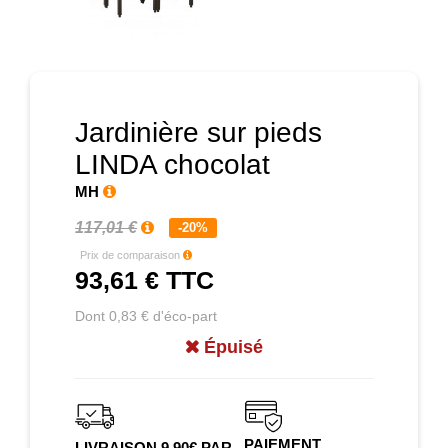
Prochain
Jardinière sur pieds
LINDA chocolat
MH
117,01 €
-20%
Prix de comparaison
93,61 €
TTC
Dont 0,83 € d'éco-part
Épuisé
PAIEMENT
LIVRAISON 9.90€ PAR