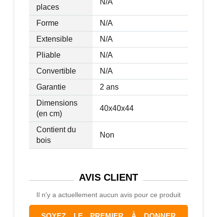
N/A
places
Forme
N/A
Extensible
N/A
Pliable
N/A
Convertible
N/A
Garantie
2 ans
Dimensions
40x40x44
(en cm)
Contient du
Non
bois
AVIS
CLIENT
Il n'y a actuellement aucun avis pour ce produit
SOYEZ LE PREMIER À DONNER