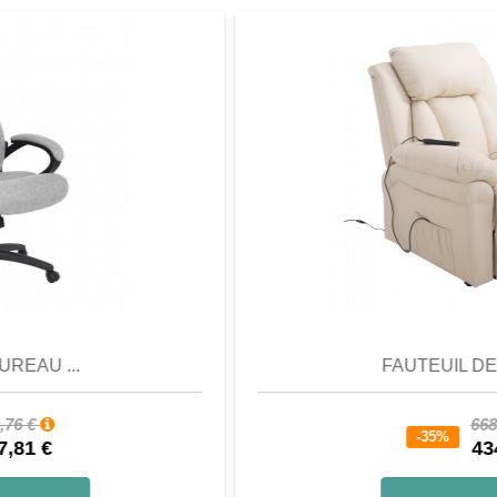
Aperçu
Favori
Comparer
FAUTEUIL DE RELAX...
668,88 €
-35%
434,77 €