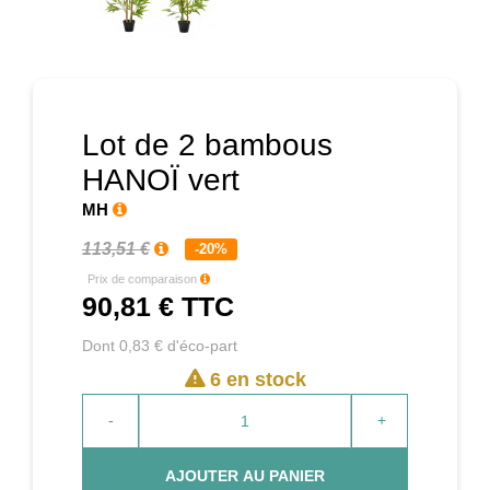
Prochain
Lot de 2 bambous
HANOÏ vert
MH
113,51 €
-20%
Prix de comparaison
90,81 €
TTC
Dont 0,83 € d'éco-part
6 en stock
-
+
AJOUTER AU PANIER