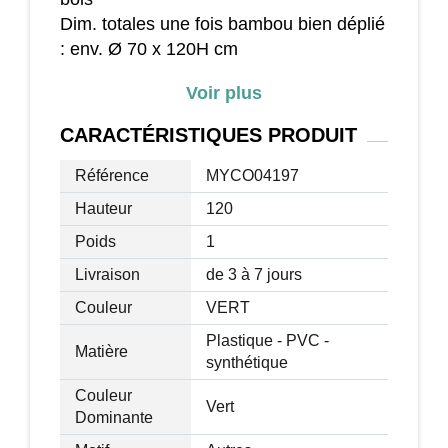
Dim. totales une fois bambou bien déplié
: env. Ø 70 x 120H cm
Dimensions pots : Ø 15,5 x 13H cm
Voir plus
Nombre de feuilles : env. 369 par pied
Nombre de pieds de bambou : 3 par pot
CARACTÉRISTIQUES
PRODUIT
Accessoires fournis : 2 pots
Livraison effectuée en un colis
Référence
MYCO04197
Hauteur
120
Poids
1
Livraison
de 3 à 7 jours
Couleur
VERT
Plastique - PVC -
Matière
synthétique
Couleur
Vert
Dominante